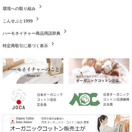
chevron_right
chevron_right
環境への取り組み
生地・素材
chevron_right
chevron_right
こんせぷと1999
お手入れについて
chevron_right
chevron_right
ハーモネイチャー商品用語辞典
レビューを書こう
chevron_right
chevron_right
特定商取引に基づく表示
返品交換
chevron_right
FAXでのご注文
chevron_right
お問い合わせ