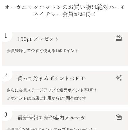
オーガニックコットンのお買い物は絶対ハーモ
ネイチャー会員がお得！
1
150pt プレゼント
redeem
会員登録して今すぐ使える150ポイント
2
買って貯まるポイントＧＥＴ
auto_awesome
さらに会員ステージアップで還元ポイント率UP！
※ポイントは当店ご利用から1年間有効です
3
最新情報や新作案内メルマガ
mark_as_unread
会員限定SALEやポイントアップキャンペーンも！