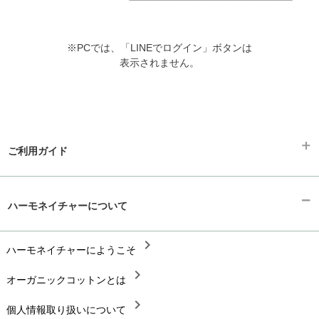
※PCでは、「LINEでログイン」ボタンは
表示されません。
ご利用ガイド
chevron_right
ギフトラッピング
ハーモネイチャーについて
chevron_right
お支払い方法
chevron_right
chevron_right
ハーモネイチャーにようこそ
配送と送料
chevron_right
chevron_right
オーガニックコットンとは
在庫状況と発送予定
chevron_right
chevron_right
個人情報取り扱いについて
サイズ・寸法