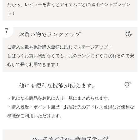
だから、レビューを書くとアイテムごとに50ポイントプレゼン
ト！
7
お買い物でランクアップ
switch_access_shortcut_add
ご購入回数や累計購入金額に応じてステージアップ！
しばらくお買い物がなくても、元のランクにすぐに戻れるので安
心して長く利用できます！
他にも便利な機能が使えます。
tips_and_updates
・気になる商品をお気に入り一覧にまとめられます。
・購入履歴・ポイント履歴・お届け先のアドレス登録など便利な
機能がご利用いただけます。