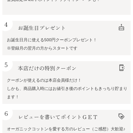
4
お誕生日プレゼント
cake
お誕生日月に使える500円クーポンプレゼント！
※登録月の翌月の方からスタートです
5
本店だけの特別クーポン
app_shortcut
クーポンが使えるのは本店会員様だけ！
しかも、商品購入時にはお値引き後のポイントもきっちり貯まり
ます！
6
レビューを書いてポイントＧＥＴ
loyalty
オーガニックコットンを愛する方のレビュー（ご感想）大歓迎♪