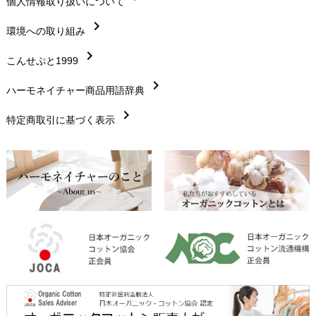
chevron_right
個人情報取り扱いについて
サイズ・寸法
chevron_right
chevron_right
環境への取り組み
生地・素材
chevron_right
chevron_right
こんせぷと1999
お手入れについて
chevron_right
chevron_right
ハーモネイチャー商品用語辞典
レビューを書こう
chevron_right
chevron_right
特定商取引に基づく表示
返品交換
chevron_right
FAXでのご注文
chevron_right
お問い合わせ