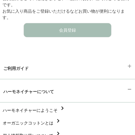
です。
お気に入り商品をご登録いただけるなどお買い物が便利になりま
す。
会員登録
ご利用ガイド
chevron_right
ギフトラッピング
ハーモネイチャーについて
chevron_right
お支払い方法
chevron_right
chevron_right
ハーモネイチャーにようこそ
配送と送料
chevron_right
chevron_right
オーガニックコットンとは
在庫状況と発送予定
chevron_right