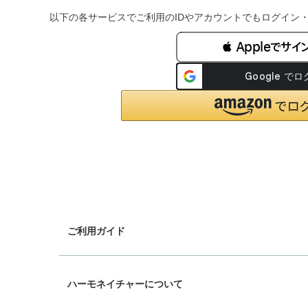
以下の各サービスでご利用のIDやアカウントでもログイン
 Appleでサイ
ご利用ガイド
chevron_right
ギフトラッピング
ハーモネイチャーについて
chevron_right
配送と送料