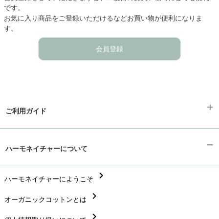
です。
お気に入り商品をご登録いただけるなどお買い物が便利になりま
す。
会員登録
ご利用ガイド
chevron_right
ギフトラッピング
ハーモネイチャーについて
chevron_right
お支払い方法
chevron_right
chevron_right
ハーモネイチャーにようこそ
配送と送料
chevron_right
chevron_right
オーガニックコットンとは
在庫状況と発送予定
chevron_right