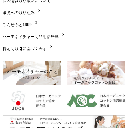
chevron_right
個人情報取り扱いについて
サイズ・寸法
chevron_right
chevron_right
環境への取り組み
生地・素材
chevron_right
chevron_right
こんせぷと1999
お手入れについて
chevron_right
chevron_right
ハーモネイチャー商品用語辞典
レビューを書こう
chevron_right
chevron_right
特定商取引に基づく表示
返品交換
chevron_right
FAXでのご注文
chevron_right
お問い合わせ