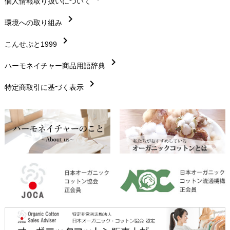
chevron_right
個人情報取り扱いについて
サイズ・寸法
chevron_right
chevron_right
環境への取り組み
生地・素材
chevron_right
chevron_right
こんせぷと1999
お手入れについて
chevron_right
chevron_right
ハーモネイチャー商品用語辞典
レビューを書こう
chevron_right
chevron_right
特定商取引に基づく表示
返品交換
chevron_right
FAXでのご注文
chevron_right
お問い合わせ