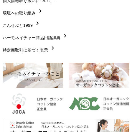
chevron_right
個人情報取り扱いについて
サイズ・寸法
chevron_right
chevron_right
環境への取り組み
生地・素材
chevron_right
chevron_right
こんせぷと1999
お手入れについて
chevron_right
chevron_right
ハーモネイチャー商品用語辞典
レビューを書こう
chevron_right
chevron_right
特定商取引に基づく表示
返品交換
chevron_right
FAXでのご注文
chevron_right
お問い合わせ