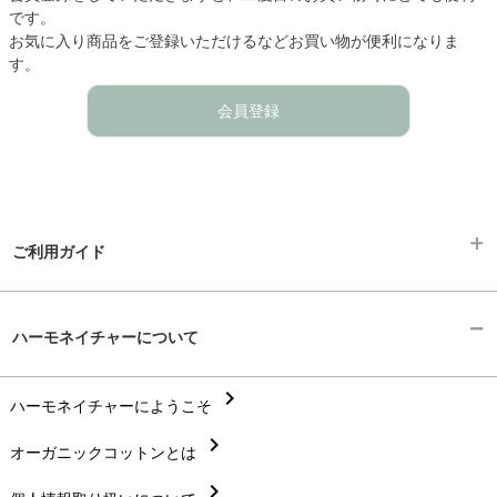
です。
お気に入り商品をご登録いただけるなどお買い物が便利になりま
す。
会員登録
ご利用ガイド
chevron_right
ギフトラッピング
ハーモネイチャーについて
chevron_right
お支払い方法
chevron_right
chevron_right
ハーモネイチャーにようこそ
配送と送料
chevron_right
chevron_right
オーガニックコットンとは
在庫状況と発送予定
chevron_right