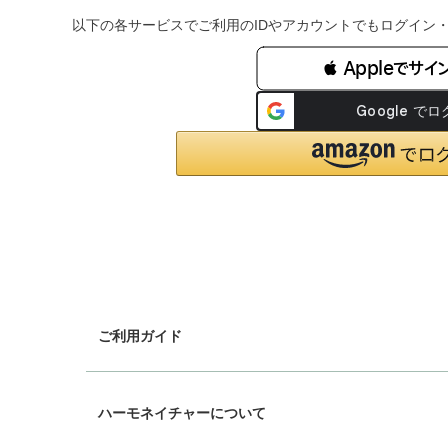
以下の各サービスでご利用のIDやアカウントでもログイン
 Appleでサイ
ご利用ガイド
chevron_right
ギフトラッピング
ハーモネイチャーについて
chevron_right
配送と送料