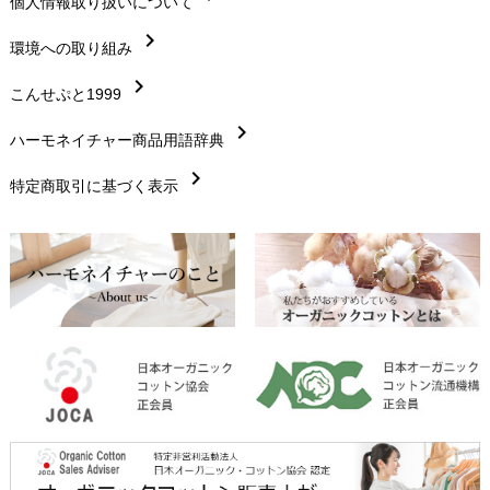
chevron_right
個人情報取り扱いについて
サイズ・寸法
chevron_right
chevron_right
環境への取り組み
生地・素材
chevron_right
chevron_right
こんせぷと1999
お手入れについて
chevron_right
chevron_right
ハーモネイチャー商品用語辞典
レビューを書こう
chevron_right
chevron_right
特定商取引に基づく表示
返品交換
chevron_right
FAXでのご注文
chevron_right
お問い合わせ