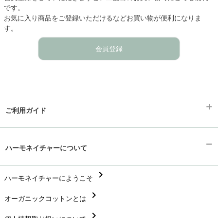
です。
お気に入り商品をご登録いただけるなどお買い物が便利になりま
す。
会員登録
ご利用ガイド
chevron_right
ギフトラッピング
ハーモネイチャーについて
chevron_right
お支払い方法
chevron_right
chevron_right
ハーモネイチャーにようこそ
配送と送料
chevron_right
chevron_right
オーガニックコットンとは
在庫状況と発送予定
chevron_right