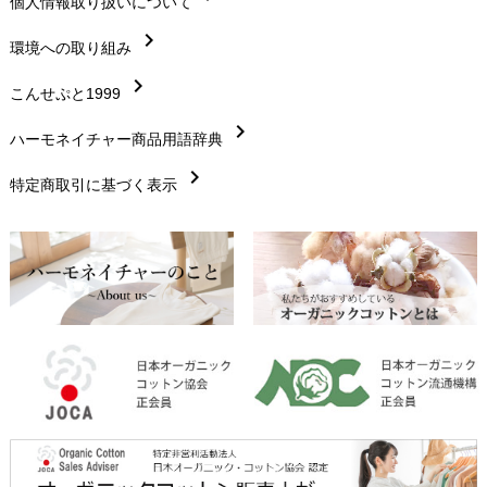
chevron_right
個人情報取り扱いについて
サイズ・寸法
chevron_right
chevron_right
環境への取り組み
生地・素材
chevron_right
chevron_right
こんせぷと1999
お手入れについて
chevron_right
chevron_right
ハーモネイチャー商品用語辞典
レビューを書こう
chevron_right
chevron_right
特定商取引に基づく表示
返品交換
chevron_right
FAXでのご注文
chevron_right
お問い合わせ