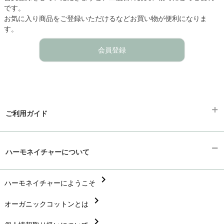
です。
お気に入り商品をご登録いただけるなどお買い物が便利になりま
す。
会員登録
ご利用ガイド
chevron_right
ギフトラッピング
ハーモネイチャーについて
chevron_right
お支払い方法
chevron_right
chevron_right
ハーモネイチャーにようこそ
配送と送料
chevron_right
chevron_right
オーガニックコットンとは
在庫状況と発送予定
chevron_right