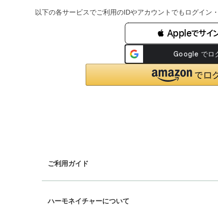
以下の各サービスでご利用のIDやアカウントでもログイン
 Appleでサイ
ご利用ガイド
chevron_right
ギフトラッピング
ハーモネイチャーについて
chevron_right
配送と送料