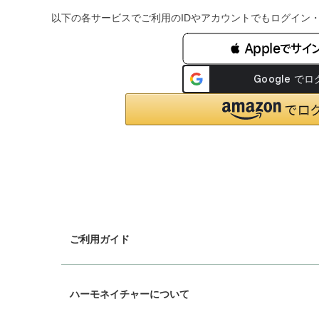
以下の各サービスでご利用のIDやアカウントでもログイン
 Appleでサイ
ご利用ガイド
chevron_right
ギフトラッピング
ハーモネイチャーについて
chevron_right
配送と送料