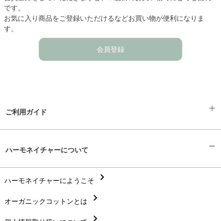
です。
お気に入り商品をご登録いただけるなどお買い物が便利になりま
す。
会員登録
ご利用ガイド
chevron_right
ギフトラッピング
ハーモネイチャーについて
chevron_right
お支払い方法
chevron_right
chevron_right
ハーモネイチャーにようこそ
配送と送料
chevron_right
chevron_right
オーガニックコットンとは
在庫状況と発送予定
chevron_right