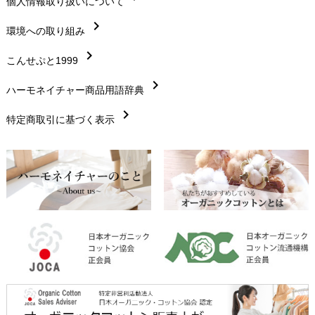
chevron_right
個人情報取り扱いについて
サイズ・寸法
chevron_right
chevron_right
環境への取り組み
生地・素材
chevron_right
chevron_right
こんせぷと1999
お手入れについて
chevron_right
chevron_right
ハーモネイチャー商品用語辞典
レビューを書こう
chevron_right
chevron_right
特定商取引に基づく表示
返品交換
chevron_right
FAXでのご注文
chevron_right
お問い合わせ