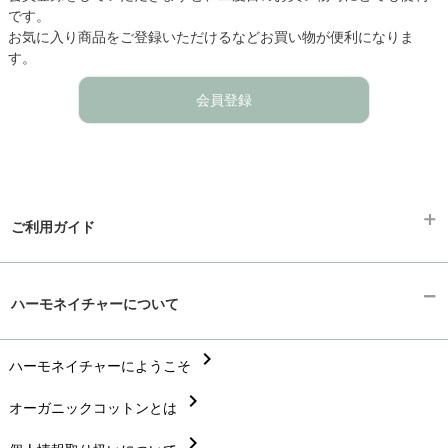
です。
お気に入り商品をご登録いただけるなどお買い物が便利になりま
す。
会員登録
ご利用ガイド
chevron_right
ギフトラッピング
ハーモネイチャーについて
chevron_right
お支払い方法
chevron_right
chevron_right
ハーモネイチャーにようこそ
配送と送料
chevron_right
chevron_right
オーガニックコットンとは
在庫状況と発送予定
chevron_right