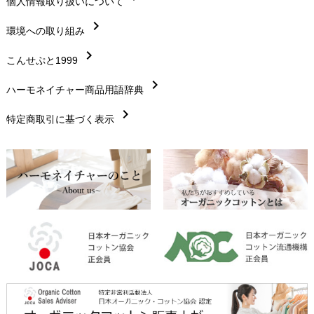
chevron_right
個人情報取り扱いについて
サイズ・寸法
chevron_right
chevron_right
環境への取り組み
生地・素材
chevron_right
chevron_right
こんせぷと1999
お手入れについて
chevron_right
chevron_right
ハーモネイチャー商品用語辞典
レビューを書こう
chevron_right
chevron_right
特定商取引に基づく表示
返品交換
chevron_right
FAXでのご注文
chevron_right
お問い合わせ