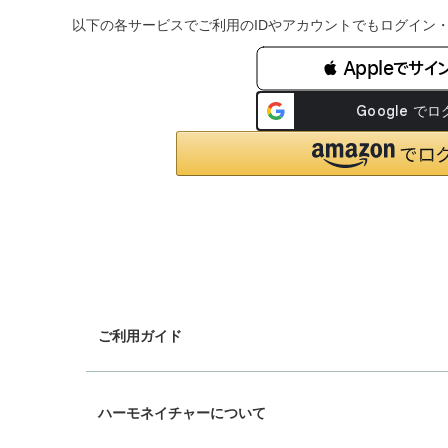
以下の各サービスでご利用のIDやアカウントでもログイン
 Appleでサイ
ご利用ガイド
chevron_right
ギフトラッピング
ハーモネイチャーについて
chevron_right
配送と送料