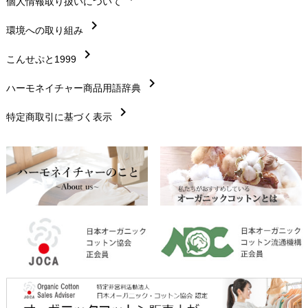
chevron_right
個人情報取り扱いについて
サイズ・寸法
chevron_right
chevron_right
環境への取り組み
生地・素材
chevron_right
chevron_right
こんせぷと1999
お手入れについて
chevron_right
chevron_right
ハーモネイチャー商品用語辞典
レビューを書こう
chevron_right
chevron_right
特定商取引に基づく表示
返品交換
chevron_right
FAXでのご注文
chevron_right
お問い合わせ