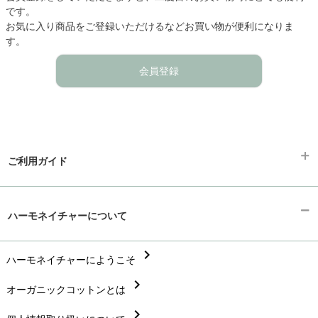
です。
お気に入り商品をご登録いただけるなどお買い物が便利になりま
す。
会員登録
ご利用ガイド
chevron_right
ギフトラッピング
ハーモネイチャーについて
chevron_right
お支払い方法
chevron_right
chevron_right
ハーモネイチャーにようこそ
配送と送料
chevron_right
chevron_right
オーガニックコットンとは
在庫状況と発送予定
chevron_right