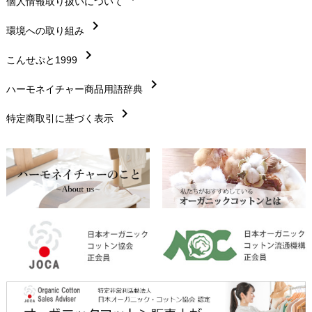
chevron_right
個人情報取り扱いについて
サイズ・寸法
chevron_right
chevron_right
環境への取り組み
生地・素材
chevron_right
chevron_right
こんせぷと1999
お手入れについて
chevron_right
chevron_right
ハーモネイチャー商品用語辞典
レビューを書こう
chevron_right
chevron_right
特定商取引に基づく表示
返品交換
chevron_right
FAXでのご注文
chevron_right
お問い合わせ