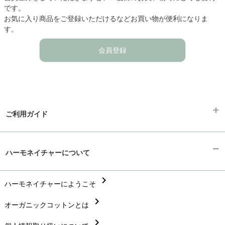
です。
お気に入り商品をご登録いただけるなどお買い物が便利になりま
す。
会員登録
ご利用ガイド
chevron_right
ギフトラッピング
ハーモネイチャーについて
chevron_right
お支払い方法
chevron_right
chevron_right
ハーモネイチャーにようこそ
配送と送料
chevron_right
chevron_right
オーガニックコットンとは
在庫状況と発送予定
chevron_right