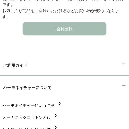
です。
お気に入り商品をご登録いただけるなどお買い物が便利になりま
す。
会員登録
ご利用ガイド
chevron_right
ギフトラッピング
ハーモネイチャーについて
chevron_right
お支払い方法
chevron_right
chevron_right
ハーモネイチャーにようこそ
配送と送料
chevron_right
chevron_right
オーガニックコットンとは
在庫状況と発送予定
chevron_right