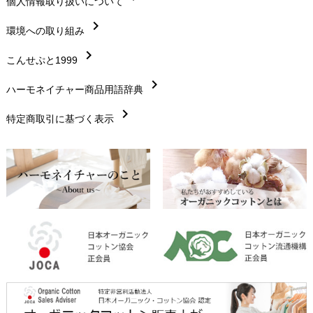
chevron_right
個人情報取り扱いについて
サイズ・寸法
chevron_right
chevron_right
環境への取り組み
生地・素材
chevron_right
chevron_right
こんせぷと1999
お手入れについて
chevron_right
chevron_right
ハーモネイチャー商品用語辞典
レビューを書こう
chevron_right
chevron_right
特定商取引に基づく表示
返品交換
chevron_right
FAXでのご注文
chevron_right
お問い合わせ