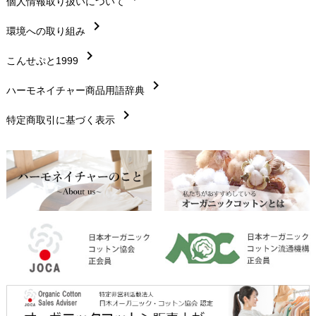
chevron_right
個人情報取り扱いについて
サイズ・寸法
chevron_right
chevron_right
環境への取り組み
生地・素材
chevron_right
chevron_right
こんせぷと1999
お手入れについて
chevron_right
chevron_right
ハーモネイチャー商品用語辞典
レビューを書こう
chevron_right
chevron_right
特定商取引に基づく表示
返品交換
chevron_right
FAXでのご注文
chevron_right
お問い合わせ