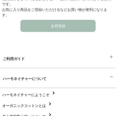
です。
お気に入り商品をご登録いただけるなどお買い物が便利になりま
す。
会員登録
ご利用ガイド
chevron_right
ギフトラッピング
ハーモネイチャーについて
chevron_right
お支払い方法
chevron_right
chevron_right
ハーモネイチャーにようこそ
配送と送料
chevron_right
chevron_right
オーガニックコットンとは
在庫状況と発送予定
chevron_right