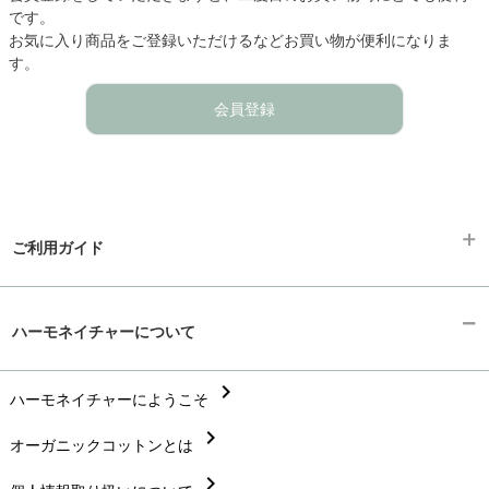
です。
お気に入り商品をご登録いただけるなどお買い物が便利になりま
す。
会員登録
ご利用ガイド
chevron_right
ギフトラッピング
ハーモネイチャーについて
chevron_right
お支払い方法
chevron_right
chevron_right
ハーモネイチャーにようこそ
配送と送料
chevron_right
chevron_right
オーガニックコットンとは
在庫状況と発送予定
chevron_right