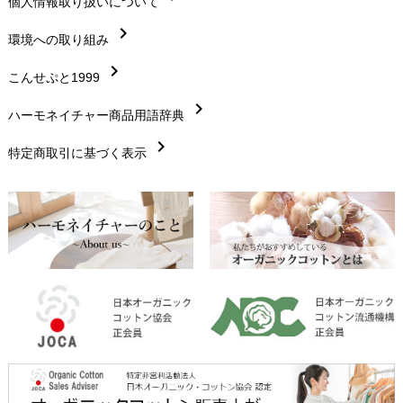
chevron_right
個人情報取り扱いについて
サイズ・寸法
chevron_right
chevron_right
環境への取り組み
生地・素材
chevron_right
chevron_right
こんせぷと1999
お手入れについて
chevron_right
chevron_right
ハーモネイチャー商品用語辞典
レビューを書こう
chevron_right
chevron_right
特定商取引に基づく表示
返品交換
chevron_right
FAXでのご注文
chevron_right
お問い合わせ