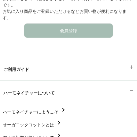
です。
お気に入り商品をご登録いただけるなどお買い物が便利になりま
す。
会員登録
ご利用ガイド
chevron_right
ギフトラッピング
ハーモネイチャーについて
chevron_right
お支払い方法
chevron_right
chevron_right
ハーモネイチャーにようこそ
配送と送料
chevron_right
chevron_right
オーガニックコットンとは
在庫状況と発送予定
chevron_right