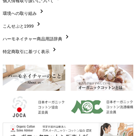
chevron_right
個人情報取り扱いについて
サイズ・寸法
chevron_right
chevron_right
環境への取り組み
生地・素材
chevron_right
chevron_right
こんせぷと1999
お手入れについて
chevron_right
chevron_right
ハーモネイチャー商品用語辞典
レビューを書こう
chevron_right
chevron_right
特定商取引に基づく表示
返品交換
chevron_right
FAXでのご注文
chevron_right
お問い合わせ