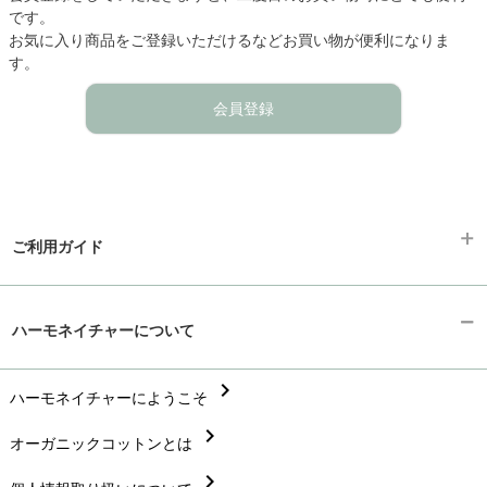
です。
お気に入り商品をご登録いただけるなどお買い物が便利になりま
す。
会員登録
ご利用ガイド
chevron_right
ギフトラッピング
ハーモネイチャーについて
chevron_right
お支払い方法
chevron_right
chevron_right
ハーモネイチャーにようこそ
配送と送料
chevron_right
chevron_right
オーガニックコットンとは
在庫状況と発送予定
chevron_right