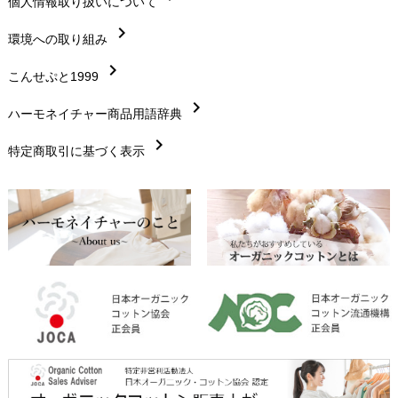
chevron_right
個人情報取り扱いについて
サイズ・寸法
chevron_right
chevron_right
環境への取り組み
生地・素材
chevron_right
chevron_right
こんせぷと1999
お手入れについて
chevron_right
chevron_right
ハーモネイチャー商品用語辞典
レビューを書こう
chevron_right
chevron_right
特定商取引に基づく表示
返品交換
chevron_right
FAXでのご注文
chevron_right
お問い合わせ