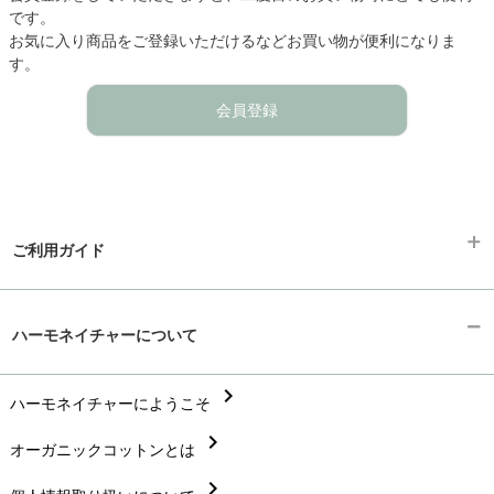
です。
お気に入り商品をご登録いただけるなどお買い物が便利になりま
す。
会員登録
ご利用ガイド
chevron_right
ギフトラッピング
ハーモネイチャーについて
chevron_right
お支払い方法
chevron_right
chevron_right
ハーモネイチャーにようこそ
配送と送料
chevron_right
chevron_right
オーガニックコットンとは
在庫状況と発送予定
chevron_right