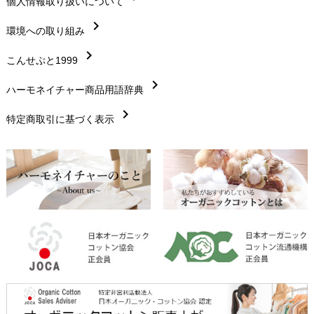
chevron_right
個人情報取り扱いについて
サイズ・寸法
chevron_right
chevron_right
環境への取り組み
生地・素材
chevron_right
chevron_right
こんせぷと1999
お手入れについて
chevron_right
chevron_right
ハーモネイチャー商品用語辞典
レビューを書こう
chevron_right
chevron_right
特定商取引に基づく表示
返品交換
chevron_right
FAXでのご注文
chevron_right
お問い合わせ