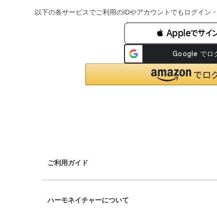
以下の各サービスでご利用のIDやアカウントでもログイン
 Appleでサイ
ご利用ガイド
chevron_right
ギフトラッピング
ハーモネイチャーについて
chevron_right
配送と送料