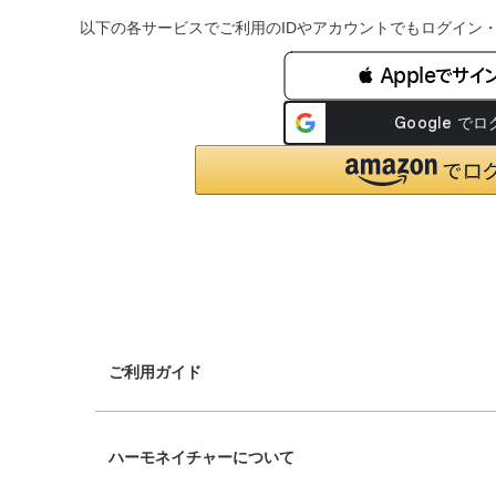
以下の各サービスでご利用のIDやアカウントでもログイン
 Appleでサイ
ご利用ガイド
chevron_right
ギフトラッピング
ハーモネイチャーについて
chevron_right
配送と送料