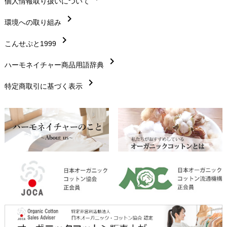
chevron_right
個人情報取り扱いについて
サイズ・寸法
chevron_right
chevron_right
環境への取り組み
生地・素材
chevron_right
chevron_right
こんせぷと1999
お手入れについて
chevron_right
chevron_right
ハーモネイチャー商品用語辞典
レビューを書こう
chevron_right
chevron_right
特定商取引に基づく表示
返品交換
chevron_right
FAXでのご注文
chevron_right
お問い合わせ