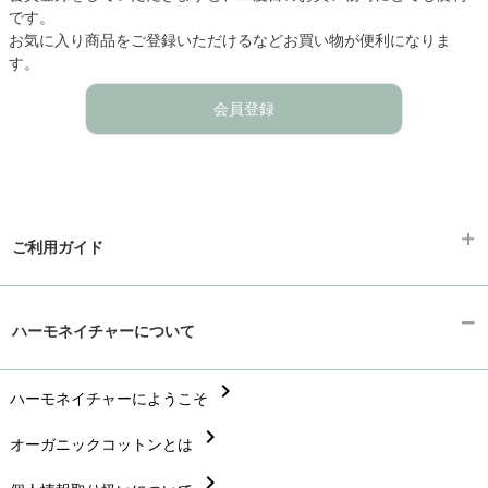
です。
お気に入り商品をご登録いただけるなどお買い物が便利になりま
す。
会員登録
ご利用ガイド
chevron_right
ギフトラッピング
ハーモネイチャーについて
chevron_right
お支払い方法
chevron_right
chevron_right
ハーモネイチャーにようこそ
配送と送料
chevron_right
chevron_right
オーガニックコットンとは
在庫状況と発送予定
chevron_right