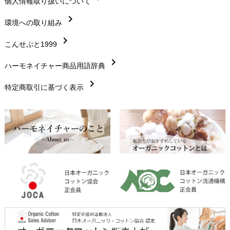
chevron_right
個人情報取り扱いについて
サイズ・寸法
chevron_right
chevron_right
環境への取り組み
生地・素材
chevron_right
chevron_right
こんせぷと1999
お手入れについて
chevron_right
chevron_right
ハーモネイチャー商品用語辞典
レビューを書こう
chevron_right
chevron_right
特定商取引に基づく表示
返品交換
chevron_right
FAXでのご注文
chevron_right
お問い合わせ