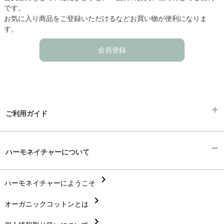
です。
お気に入り商品をご登録いただけるなどお買い物が便利になりま
す。
会員登録
ご利用ガイド
chevron_right
ギフトラッピング
ハーモネイチャーについて
chevron_right
お支払い方法
chevron_right
chevron_right
ハーモネイチャーにようこそ
配送と送料
chevron_right
chevron_right
オーガニックコットンとは
在庫状況と発送予定
chevron_right