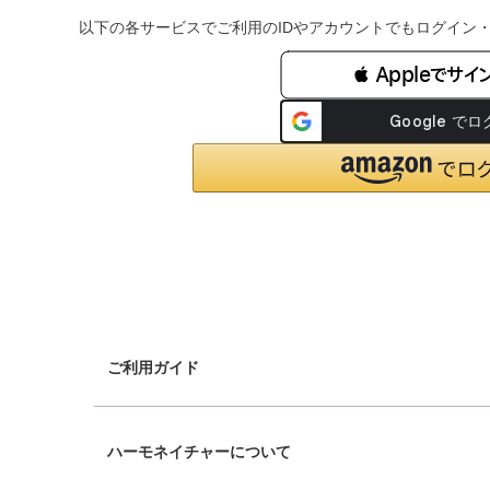
以下の各サービスでご利用のIDやアカウントでもログイン
 Appleでサイ
ご利用ガイド
chevron_right
ギフトラッピング
ハーモネイチャーについて
chevron_right
配送と送料