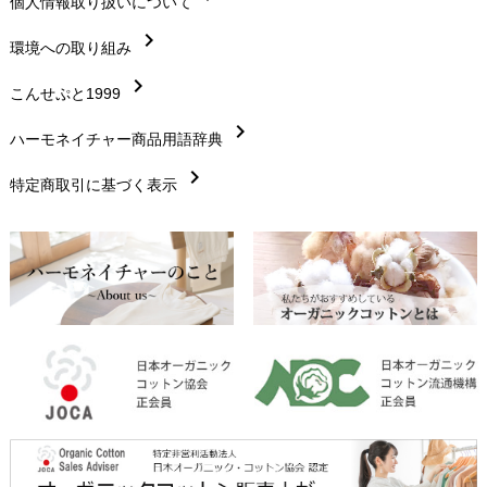
chevron_right
個人情報取り扱いについて
サイズ・寸法
chevron_right
chevron_right
環境への取り組み
生地・素材
chevron_right
chevron_right
こんせぷと1999
お手入れについて
chevron_right
chevron_right
ハーモネイチャー商品用語辞典
レビューを書こう
chevron_right
chevron_right
特定商取引に基づく表示
返品交換
chevron_right
FAXでのご注文
chevron_right
お問い合わせ