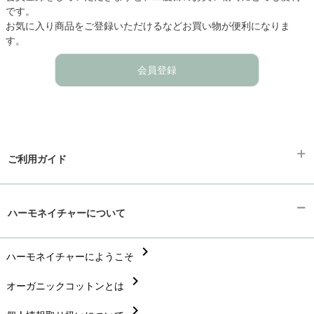
です。
お気に入り商品をご登録いただけるなどお買い物が便利になりま
す。
会員登録
ご利用ガイド
chevron_right
ギフトラッピング
ハーモネイチャーについて
chevron_right
お支払い方法
chevron_right
chevron_right
ハーモネイチャーにようこそ
配送と送料
chevron_right
chevron_right
オーガニックコットンとは
在庫状況と発送予定
chevron_right