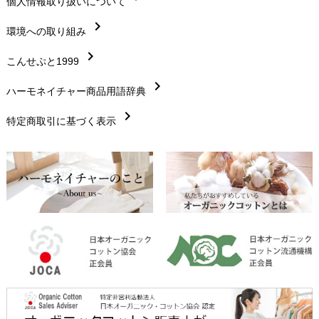
chevron_right
個人情報取り扱いについて
サイズ・寸法
chevron_right
chevron_right
環境への取り組み
生地・素材
chevron_right
chevron_right
こんせぷと1999
お手入れについて
chevron_right
chevron_right
ハーモネイチャー商品用語辞典
レビューを書こう
chevron_right
chevron_right
特定商取引に基づく表示
返品交換
chevron_right
FAXでのご注文
chevron_right
お問い合わせ