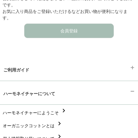
です。
お気に入り商品をご登録いただけるなどお買い物が便利になりま
す。
会員登録
ご利用ガイド
chevron_right
ギフトラッピング
ハーモネイチャーについて
chevron_right
お支払い方法
chevron_right
chevron_right
ハーモネイチャーにようこそ
配送と送料
chevron_right
chevron_right
オーガニックコットンとは
在庫状況と発送予定
chevron_right