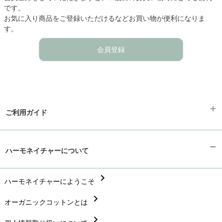
です。
お気に入り商品をご登録いただけるなどお買い物が便利になりま
す。
会員登録
ご利用ガイド
chevron_right
ギフトラッピング
ハーモネイチャーについて
chevron_right
お支払い方法
chevron_right
chevron_right
ハーモネイチャーにようこそ
配送と送料
chevron_right
chevron_right
オーガニックコットンとは
在庫状況と発送予定
chevron_right