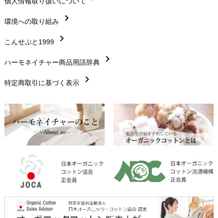
chevron_right
個人情報取り扱いについて
サイズ・寸法
chevron_right
chevron_right
環境への取り組み
生地・素材
chevron_right
chevron_right
こんせぷと1999
お手入れについて
chevron_right
chevron_right
ハーモネイチャー商品用語辞典
レビューを書こう
chevron_right
chevron_right
特定商取引に基づく表示
返品交換
chevron_right
FAXでのご注文
chevron_right
お問い合わせ