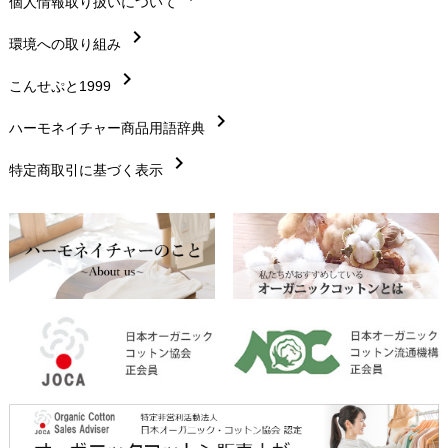
chevron_right
個人情報取り扱いについて
サイズ・寸法
chevron_right
chevron_right
環境への取り組み
生地・素材
chevron_right
chevron_right
こんせぷと1999
お手入れについて
chevron_right
chevron_right
ハーモネイチャー商品用語辞典
レビューを書こう
chevron_right
chevron_right
特定商取引に基づく表示
返品交換
chevron_right
FAXでのご注文
chevron_right
お問い合わせ