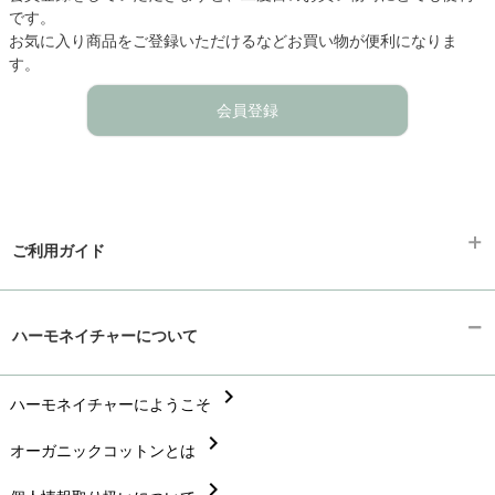
です。
お気に入り商品をご登録いただけるなどお買い物が便利になりま
す。
会員登録
ご利用ガイド
chevron_right
ギフトラッピング
ハーモネイチャーについて
chevron_right
お支払い方法
chevron_right
chevron_right
ハーモネイチャーにようこそ
配送と送料
chevron_right
chevron_right
オーガニックコットンとは
在庫状況と発送予定
chevron_right