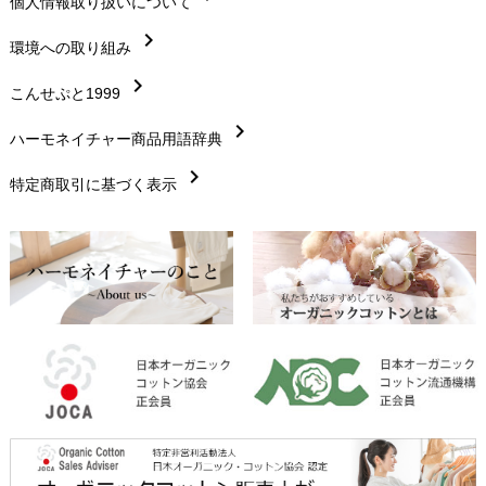
chevron_right
個人情報取り扱いについて
サイズ・寸法
chevron_right
chevron_right
環境への取り組み
生地・素材
chevron_right
chevron_right
こんせぷと1999
お手入れについて
chevron_right
chevron_right
ハーモネイチャー商品用語辞典
レビューを書こう
chevron_right
chevron_right
特定商取引に基づく表示
返品交換
chevron_right
FAXでのご注文
chevron_right
お問い合わせ