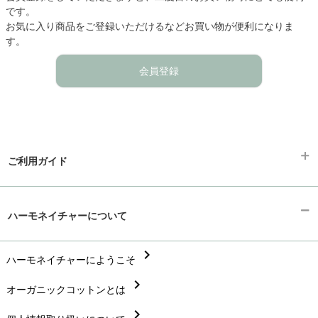
です。
お気に入り商品をご登録いただけるなどお買い物が便利になりま
す。
会員登録
ご利用ガイド
chevron_right
ギフトラッピング
ハーモネイチャーについて
chevron_right
お支払い方法
chevron_right
chevron_right
ハーモネイチャーにようこそ
配送と送料
chevron_right
chevron_right
オーガニックコットンとは
在庫状況と発送予定
chevron_right