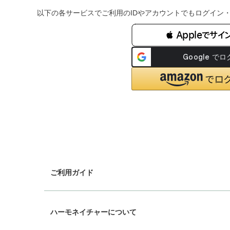
以下の各サービスでご利用のIDやアカウントでもログイン
 Appleでサイ
ご利用ガイド
chevron_right
ギフトラッピング
ハーモネイチャーについて
chevron_right
配送と送料