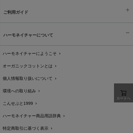
ご利用ガイド
ギフトラッピング
chevron_right
ハーモネイチャーについて
お支払い方法
chevron_right
ハーモネイチャーにようこそ
chevron_right
配送と送料
chevron_right
オーガニックコットンとは
chevron_right
在庫状況と発送予定
chevron_right
個人情報取り扱いについて
chevron_right
サイズ・寸法
chevron_right
環境への取り組み
chevron_right
生地・素材
chevron_right
カートへ
こんせぷと1999
chevron_right
お手入れについて
chevron_right
ハーモネイチャー商品用語辞典
chevron_right
レビューを書こう
chevron_right
特定商取引に基づく表示
chevron_right
返品交換
chevron_right