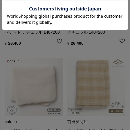
nanadecor
nanadecor
オーガニックコットン 3重ガー
オーガニックコットン 綿毛布
ゼケット ナチュラル 140×200
ナチュラル 140×200
26,400
26,400
¥
¥
cofucu
前田源商店