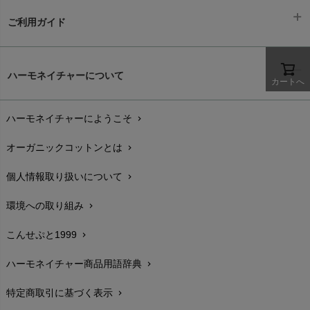
ご利用ガイド
ギフトラッピング
chevron_right
ハーモネイチャーについて
カートへ
お支払い方法
chevron_right
ハーモネイチャーにようこそ
chevron_right
配送と送料
chevron_right
オーガニックコットンとは
chevron_right
在庫状況と発送予定
chevron_right
個人情報取り扱いについて
chevron_right
サイズ・寸法
chevron_right
環境への取り組み
chevron_right
生地・素材
chevron_right
こんせぷと1999
chevron_right
お手入れについて
chevron_right
ハーモネイチャー商品用語辞典
chevron_right
レビューを書こう
chevron_right
特定商取引に基づく表示
chevron_right
返品交換
chevron_right