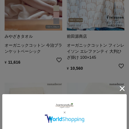
みやざきタオル
前田源商店
オーガニックコットン 今治ブラ
オーガニックコットン フィンレ
ンケットベーシック
イソン エレファンティ 大判ひ
ざ掛け 100×145
11,616
¥
10,560
¥