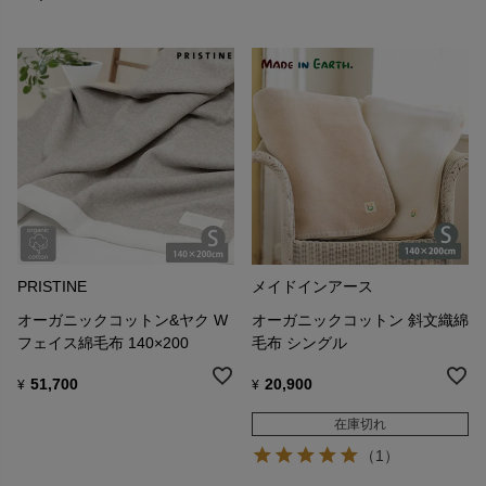
PRISTINE
メイドインアース
オーガニックコットン&ヤク W
オーガニックコットン 斜文織綿
フェイス綿毛布 140×200
毛布 シングル
51,700
20,900
¥
¥
在庫切れ
（1）