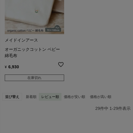
メイドインアース
オーガニックコットン ベビー
綿毛布
6,930
¥
在庫切れ
並び替え
新着順
レビュー順
価格が安い順
価格が高い順
29
件中
1
-
29
件表示