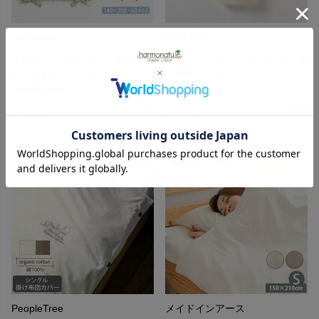
serendipity
PRISTINE
オーガニックコットン 掛け布団
オーガニックコットン サテン掛
カバー&ピローケース
け布団カバーナチュラル
MistyStripes
150×210
26,400
31,900
¥
¥
PeopleTree
メイドインアース