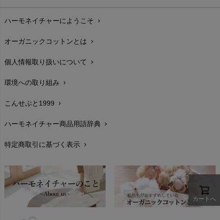
お支払い方法
chevron_right
ハーモネイチャーにようこそ
chevron_right
配送と送料
chevron_right
オーガニックコットンとは
chevron_right
在庫状況と発送予定
chevron_right
個人情報取り扱いについて
chevron_right
サイズ・寸法
chevron_right
環境への取り組み
chevron_right
生地・素材
chevron_right
こんせぷと1999
chevron_right
お手入れについて
chevron_right
ハーモネイチャー商品用語辞典
chevron_right
レビューを書こう
chevron_right
特定商取引に基づく表示
chevron_right
返品交換
chevron_right
FAXでのご注文
chevron_right
お問い合わせ
chevron_right
カートへ