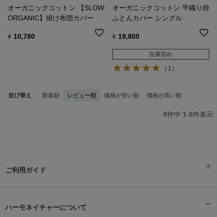
オーガニックコットン 【SLOW
オーガニックコットン 平織り掛
ORGANIC】掛け布団カバー
ふとんカバー シングル
10,780
19,800
¥
¥
在庫切れ
（1）
並び替え
新着順
レビュー順
価格が安い順
価格が高い順
8
件中
1
-
8
件表示
ご利用ガイド
ギフトラッピング
chevron_right
ハーモネイチャーについて