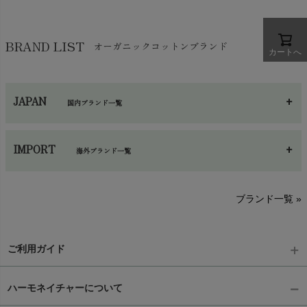
BRAND LIST
オーガニックコットンブランド
カートへ
JAPAN
国内ブランド一覧
あ～さ
へ～わ
し～ふ
IMPORT
海外ブランド一覧
sisam（シサム）
A～G
O～Z
H～N
ブランド一覧 »
SISIFILLE（シシフィーユ）
Think-B（シンクビー）
HAPPY PLACE（ハッピープレイス）
SkinAware（スキンアウェア）
ご利用ガイド
Hatley（ハットレイ）
生活アートクラブ
kidscase（キッズケース）
Tsukuba Cotton（つくばコットン）
ギフトラッピング
chevron_right
LITTLE INDIANS（リトルインディアンズ）
ハーモネイチャーについて
天衣無縫
L'ovedbaby（ラブドベビー）