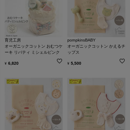
育児工房
pompkinsBABY
オーガニックコットン おむつケ
オーガニックコットン かえるチ
ーキ リバティ ミシェルピンク
ップス
6,820
5,500
¥
¥