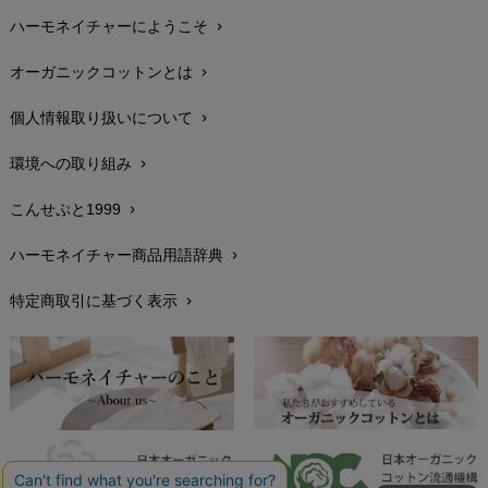
お支払い方法
chevron_right
nanadecor（ナナデェコール）
ハーモネイチャーにようこそ
chevron_right
Lovingly Organics（ラビングリー）
nayuta（ナユタ）
配送と送料
chevron_right
Madame MO（マダムモー）
オーガニックコットンとは
chevron_right
ぬくぐるみ工房
maggies（マギーズ）
在庫状況と発送予定
chevron_right
HAYASHI
個人情報取り扱いについて
chevron_right
MAINIO（マイニオ）
Haruulala（ハルウララ）
サイズ・寸法
chevron_right
MATONA（マトナ）
環境への取り組み
chevron_right
Pantyliners Organics（パンティライナーズ）
MAUD N LIL（モード・ン・リル）
生地・素材
chevron_right
PeopleTree（ピープルツリー）
こんせぷと1999
chevron_right
maxomorra（マクソモーラ）
plantia（プランティア）
お手入れについて
chevron_right
mini rodini（ミニロディーニ）
ハーモネイチャー商品用語辞典
chevron_right
PRISTINE（プリスティン）
Molo（モロ）
レビューを書こう
chevron_right
fromF（フロムエフ）
特定商取引に基づく表示
chevron_right
My Little Cozmo（マイリトルコズモ）
返品交換
chevron_right
nadadelazos（ナダデラゾス）
NATURAPURA（ナチュラプラ）
FAXでのご注文
chevron_right
NewNative（ニューネイティブ）
お問い合わせ
chevron_right
Nukleus（ニュクレス）