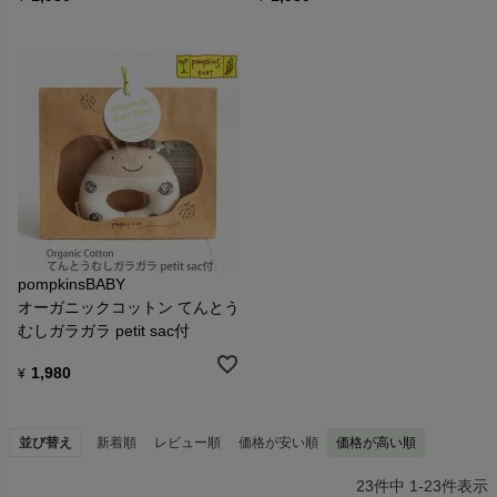
pompkinsBABY
オーガニックコットン てんとう
むしガラガラ petit sac付
1,980
¥
並び替え
新着順
レビュー順
価格が安い順
価格が高い順
23
件中
1
-
23
件表示