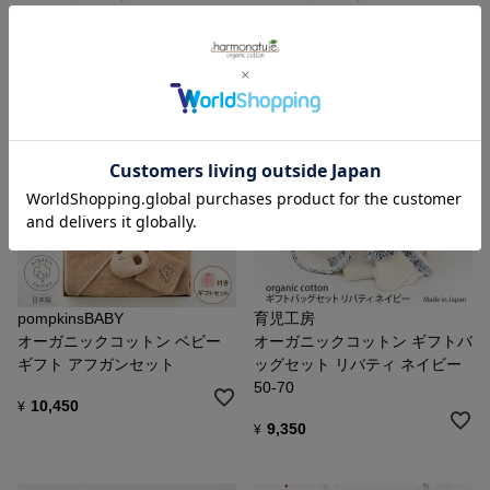
17,380
17,380
¥
¥
pompkinsBABY
育児工房
オーガニックコットン ベビー
オーガニックコットン ギフトバ
ギフト アフガンセット
ッグセット リバティ ネイビー
50-70
10,450
¥
9,350
¥