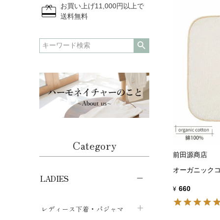
redeem
お買い上げ11,000円以上で
送料無料
Category
前田源商店
オーガニックコ
LADIES
660
¥
レディース下着・パジャマ