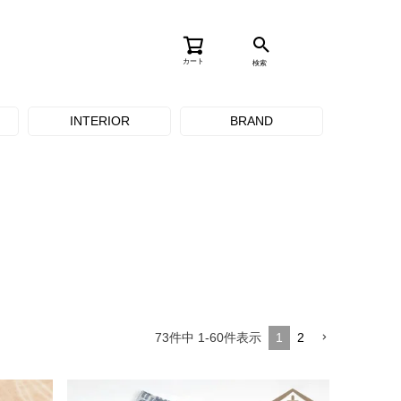
カート
検索
INTERIOR
BRAND
73
件中
1
-
60
件表示
1
2