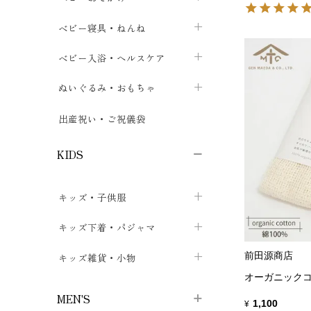
ボトムス
ボディスーツ
ベビー帽子
ベビーキャリー
chevron_right
chevron_right
ベビー寝具・ねんね
chevron_right
chevron_right
セレモニードレス
短肌着・長肌着
スタイ・よだれかけ
おでかけ用品・カバー・シート
chevron_right
ベビースリーパー
chevron_right
chevron_right
ベビー入浴・ヘルスケア
chevron_right
chevron_right
ワンピース・チュニック
肌着・下着
ミトン・手袋
chevron_right
ベビーパジャマ
chevron_right
ベビーおむつ・おむつカバー
chevron_right
ぬいぐるみ・おもちゃ
chevron_right
chevron_right
上着・アウター
ベビーおむつ・おむつカバー
靴下・タイツ
chevron_right
ベビー布団・シーツ
chevron_right
トレーニングパンツ
chevron_right
ファーストトイ
chevron_right
chevron_right
出産祝い・ご祝儀袋
chevron_right
トレーニングパンツ
レッグウォーマー・サポーター
ベビー枕・カバー
chevron_right
ベビーお風呂・ケア用品
chevron_right
ぬいぐるみ
chevron_right
chevron_right
chevron_right
KIDS
ベビー・キッズ腹巻
ベビーフェンス・安全用品
ガーゼ・クロス
chevron_right
知育玩具
chevron_right
chevron_right
chevron_right
キッズ・子供服
ブーティ・シューズ
ベビーおくるみ・アフガン
授乳クッション・枕
chevron_right
あみぐるみ
chevron_right
chevron_right
chevron_right
子供トップス
キッズ下着・パジャマ
マフラー
chevron_right
chevron_right
子供カーディガン・ベスト
子供肌着下着
前田源商店
キッズ雑貨・小物
汗取りパッド
chevron_right
chevron_right
chevron_right
オーガニックコ
子供チュニック・ワンピース
子供靴下
子供帽子
chevron_right
chevron_right
chevron_right
MEN'S
1,100
¥