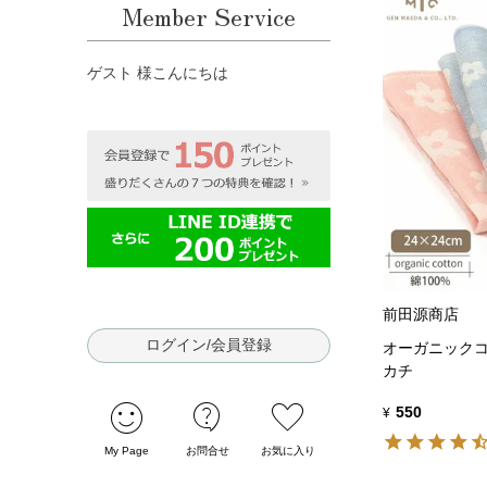
Member Service
ゲスト 様こんにちは
前田源商店
ログイン/会員登録
オーガニックコ
カチ
sentiment_satisfied
contact_support
favorite
550
¥
My Page
お問合せ
お気に入り