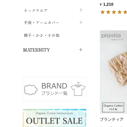
1,210
¥
ハイソックス
バッグ・ポシェット
タオルハンカチ
chevron_right
ネックウエア
chevron_right
chevron_right
五本指・足袋ソックス
ガーゼハンカチ
マフラー
chevron_right
手袋・アームカバー
chevron_right
chevron_right
タイツ
ハンカチ
ストール
chevron_right
ショート丈
chevron_right
chevron_right
帽子・かさ・その他
chevron_right
レッグウォーマー
ネックカバー・スヌード
chevron_right
ロング丈
chevron_right
chevron_right
MATERNITY
マタニティウェア・授乳服
マタニティウェア・授乳服
授乳下着・パジャマ
chevron_right
マタニティ・授乳ブラジャー
マタ
ニティ・ママ雑貨
chevron_right
授乳パッド
授乳ケープ
chevron_right
chevron_right
マタニティショーツ
授乳クッション・枕
chevron_right
chevron_right
プランティア
マタニティ・授乳インナー