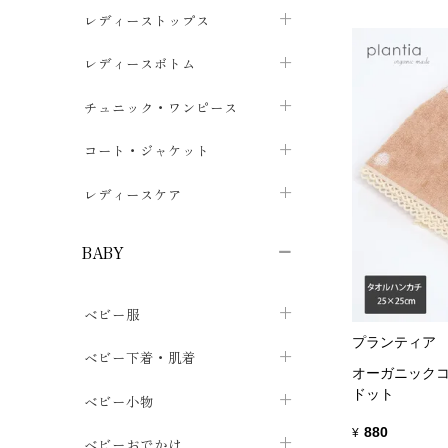
ブラジャー
レディーストップス
chevron_right
ショーツ
カットソー・Tシャツ
レディースボトム
chevron_right
chevron_right
レディースインナー・肌着
シャツ・ブラウス
スカート
chevron_right
チュニック・ワンピース
chevron_right
chevron_right
レギンス・スパッツ
パーカー・スウェット
レディースパンツ
半袖・袖なし
chevron_right
chevron_right
コート・ジャケット
chevron_right
chevron_right
パジャマ・ルームウェア
カーディガン・ボレロ・ベスト
長袖・７分袖
chevron_right
chevron_right
レディースケア
chevron_right
ニット・セーター
chevron_right
布ナプキン
chevron_right
BABY
パンティライナー
chevron_right
ベビー服
紙ナプキン
chevron_right
プランティア
カバーオール・ロンパース
ベビー下着・肌着
chevron_right
オーガニックコ
ドット
セパレート・上下セット
コンビ肌着
ベビー小物
chevron_right
chevron_right
880
¥
トップス
パンツ・オーバーパンツ
ベビー小物・雑貨
chevron_right
ベビーおでかけ
chevron_right
chevron_right