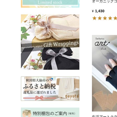
その他ママ雑貨
chevron_right
chevron_right
オーガニックコ
妊婦帯・産前産後ガードル
1,430
¥
chevron_right
マタニティ・授乳パジャマ
chevron_right
生活アートク