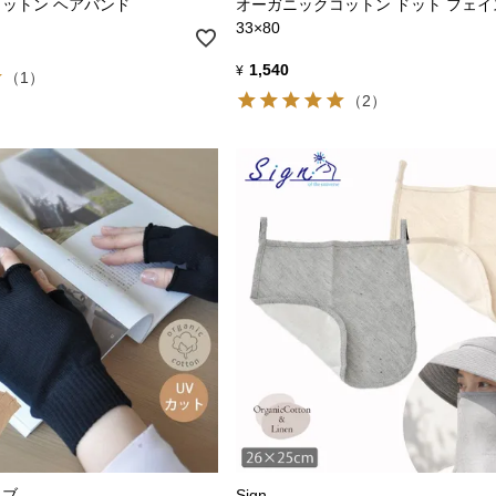
ットン ヘアバンド
オーガニックコットン ドット フェ
33×80
1,540
¥
（1）
（2）
ラブ
Sign