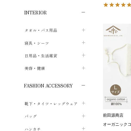
子供ボトムス
子供タイツ・レギンス
子供雑貨
chevron_right
chevron_right
chevron_right
INTERIOR
メンズ下着・パジャマ
子供上着・アウター
子供パジャマ
chevron_right
chevron_right
メンズインナー・肌着
メンズファッション
子供ローブ
chevron_right
chevron_right
タオル・バス用品
ボクサーパンツ
シャツ・カットソー
chevron_right
chevron_right
タオル
寝具・シーツ
chevron_right
ブリーフ
セーター・トレーナー・パーカ
chevron_right
chevron_right
バス用品
ベッドシーツ
日用品・生活雑貨
chevron_right
chevron_right
トランクス
ボトムス
chevron_right
chevron_right
布団カバー・カバーセット
クッション
美容・健康
chevron_right
chevron_right
アンダーパンツ・ももひき
コート・上着
chevron_right
chevron_right
枕・ピローケース
生地・手芸用品
マスク
chevron_right
chevron_right
chevron_right
FASHION ACCESSORY
メンズパジャマ
chevron_right
防水シート
スリッパ・ルームシューズ
コットン・綿棒
chevron_right
chevron_right
chevron_right
靴下・タイツ・レッグウェア
ケット・綿毛布
せっけん・洗剤
ガーゼ
chevron_right
chevron_right
chevron_right
フットカバー・アンクレット
前田源商店
布団
バッグ
その他小物・雑貨
chevron_right
保湿・スキンケア・サポーター
chevron_right
chevron_right
chevron_right
オーガニックコ
ソックス
巾着・ポーチ
ヨガマット・カーペット
ハンカチ
chevron_right
カイロ・湯たんぽ
chevron_right
chevron_right
chevron_right