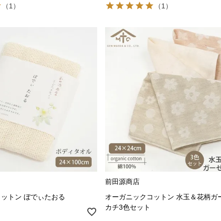
（1）
（1）
前田源商店
ットン ぼでぃたおる
オーガニックコットン 水玉＆花柄ガ
カチ3色セット