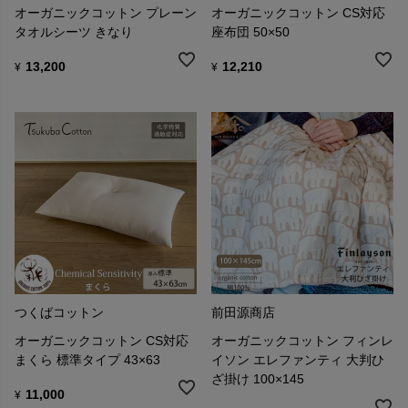
オーガニックコットン プレーン
オーガニックコットン CS対応
タオルシーツ きなり
座布団 50×50
13,200
12,210
¥
¥
つくばコットン
前田源商店
オーガニックコットン CS対応
オーガニックコットン フィンレ
まくら 標準タイプ 43×63
イソン エレファンティ 大判ひ
ざ掛け 100×145
11,000
¥