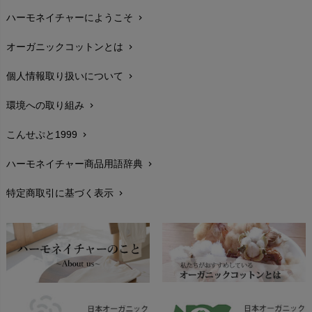
ハーモネイチャーにようこそ
chevron_right
配送と送料
chevron_right
オーガニックコットンとは
chevron_right
在庫状況と発送予定
chevron_right
個人情報取り扱いについて
chevron_right
サイズ・寸法
chevron_right
環境への取り組み
chevron_right
生地・素材
chevron_right
こんせぷと1999
chevron_right
お手入れについて
chevron_right
ハーモネイチャー商品用語辞典
chevron_right
レビューを書こう
chevron_right
特定商取引に基づく表示
chevron_right
返品交換
chevron_right
FAXでのご注文
chevron_right
お問い合わせ
chevron_right