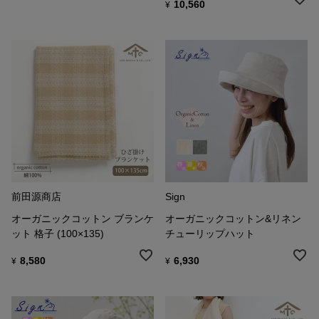
10,560
¥
前田源商店
Sign
オーガニックコットン ブランケ
オーガニックコットン&リネン
ット 格子 (100×135)
チューリップハット
8,580
6,930
¥
¥