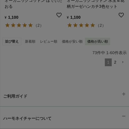
オーガニックコットン ぼでぃた
オーガニックコットン 水玉＆花
おる
柄ガーゼハンカチ3色セット
1,100
1,100
¥
¥
（2）
（2）
並び替え
新着順
レビュー順
価格が安い順
価格が高い順
73
件中
1
-
60
件表示
1
2
ご利用ガイド
ギフトラッピング
chevron_right
ハーモネイチャーについて
お支払い方法
chevron_right