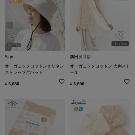
Sign
前田源商店
オーガニックコットン＆リネン
オーガニックコットン 大判スト
ストラップ付ハット
ール
6,930
6,600
¥
¥