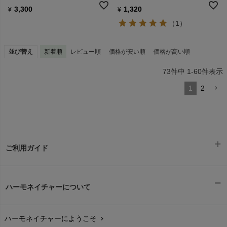
3,300
1,320
¥
¥
（1）
並び替え
新着順
レビュー順
価格が安い順
価格が高い順
73
件中
1
-
60
件表示
1
2
ご利用ガイド
ギフトラッピング
chevron_right
ハーモネイチャーについて
お支払い方法
chevron_right
ハーモネイチャーにようこそ
chevron_right
配送と送料
chevron_right