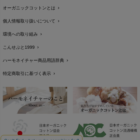
オーガニックコットンとは
chevron_right
在庫状況と発送予定
chevron_right
個人情報取り扱いについて
chevron_right
サイズ・寸法
chevron_right
環境への取り組み
chevron_right
生地・素材
chevron_right
こんせぷと1999
chevron_right
お手入れについて
chevron_right
ハーモネイチャー商品用語辞典
chevron_right
レビューを書こう
chevron_right
特定商取引に基づく表示
chevron_right
返品交換
chevron_right
FAXでのご注文
chevron_right
お問い合わせ
chevron_right