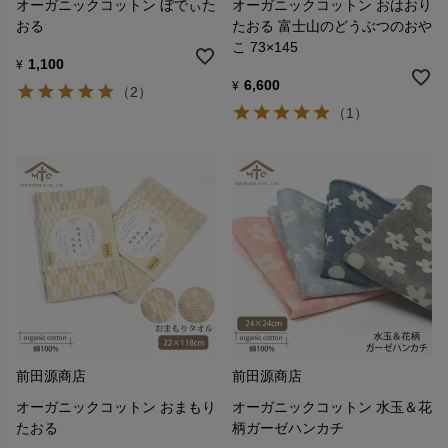
オーガニックコットン ぼでぃた
オーガニックコットン おはおり
おる
たおる 富士山のどうぶつのおや
こ 73×145
1,100
¥
6,600
¥
（2）
（1）
前田源商店
前田源商店
オーガニックコットン おまもり
オーガニックコットン 水玉＆花
たおる
柄ガーゼハンカチ