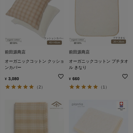
前田源商店
前田源商店
オーガニックコットン クッショ
オーガニックコットン プチタオ
ンカバー
ル きなり
3,080
660
¥
¥
（2）
（1）