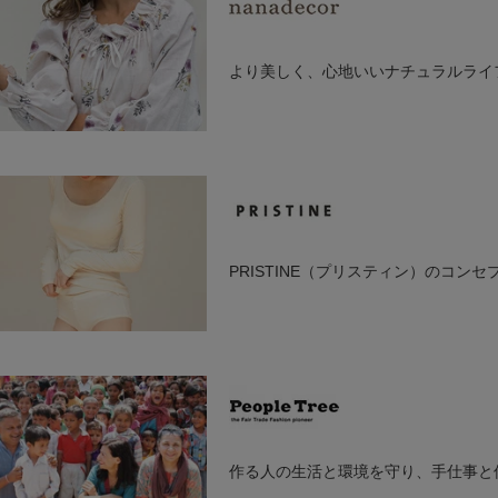
基本に、ナチュラルで、人にも地球にもやさしいライフスタイルをお届
ORGANIC GARDEN（オーガニックガーデン）で使用するコットン
より美しく、心地いいナチュラルライ
コットンです。
忙しい毎日を過ごす女性たちへ・・・
nanadecor（ナナデェコール）はより美しく、心地いいナチュラルラ
家に帰ったら自分らしい姿に戻ってリラックスしたい。
やわらかく体を包み込むオーガニックコットンのタオルやナイトドレス
オーガニックコットン メンズ リラクシングウェア 半袖トッ
オーガニックコットン 
PRISTINE（プリスティン）のコン
プス
¥
毎日の生活に寄り添うランジェリーやインナーウエアなど肌に優しい 
6,050
¥
6,600
プルで上質な生活をプレゼント してくれます。
PRISTINE（プリスティン）は、材料であるオーガニックコットン原
へ、生地から最終製品になるまでのすべての工程においても、極力化学
りを心がけています。
商品カラーは、染色をしていないオーガニックカラードコットンそのも
五倍子染めハーフトップ
オーガニックコットン 
作る人の生活と環境を守り、手仕事と
構成されています。