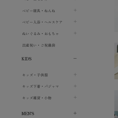
ボトムス
ボディスーツ
ベビー帽子
ベビーキャリー
chevron_right
chevron_right
ベビー寝具・ねんね
chevron_right
chevron_right
セレモニードレス
短肌着・長肌着
スタイ・よだれかけ
おでかけ用品・カバー・シート
chevron_right
ベビースリーパー
chevron_right
chevron_right
ベビー入浴・ヘルスケア
chevron_right
chevron_right
ワンピース・チュニック
肌着・下着
ミトン・手袋
chevron_right
ベビーパジャマ
chevron_right
ベビーおむつ・おむつカバー
chevron_right
ぬいぐるみ・おもちゃ
chevron_right
chevron_right
上着・アウター
ベビーおむつ・おむつカバー
靴下・タイツ
chevron_right
ベビー布団・シーツ
chevron_right
トレーニングパンツ
chevron_right
ファーストトイ
chevron_right
chevron_right
出産祝い・ご祝儀袋
chevron_right
トレーニングパンツ
レッグウォーマー・サポーター
ベビー枕・カバー
chevron_right
ベビーお風呂・ケア用品
chevron_right
ぬいぐるみ
chevron_right
chevron_right
chevron_right
KIDS
ベビー・キッズ腹巻
ベビーフェンス・安全用品
ガーゼ・クロス
chevron_right
知育玩具
chevron_right
chevron_right
chevron_right
キッズ・子供服
ブーティ・シューズ
ベビーおくるみ・アフガン
授乳クッション・枕
chevron_right
あみぐるみ
chevron_right
chevron_right
chevron_right
子供トップス
キッズ下着・パジャマ
マフラー
chevron_right
chevron_right
子供カーディガン・ベスト
子供肌着下着
キッズ雑貨・小物
汗取りパッド
chevron_right
chevron_right
chevron_right
子供チュニック・ワンピース
子供靴下
子供帽子
chevron_right
chevron_right
chevron_right
MEN'S