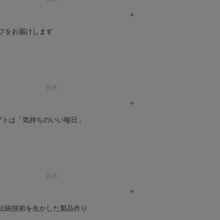
けしています。
は、すべて公的機関で認証されたオーガニック
フをお届けします
日本
イフをお届けします。
。
前開きボタン肌着(半袖)
オーガニックコットン レディース コンパクトTシ
セプトは「気持ちのいい毎日」
HW10/1
オーガニックコットンのアイテムたちがシン
¥
7,700
Nayuta 商品一覧へ >
綿だけでなく、原綿から糸へ、糸から生地
日本
薬剤を避け、人と自然に配慮したものづく
のの色であるブラウンとグリーンの3色で
葛和紙天竺タックブラウス
オーガニックコットン フライス細ボーダーコンビ
伝統技術を生かした製品作り