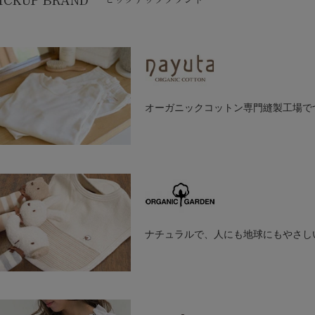
オーガニックコットン専門縫製工場で
Nayuta(ナユタ)は有機栽培の綿花だけで作られたオーガニックコッ
している日本製ブランドです。
ベビー、子供服を中心にレディースウェアなども取り揃えております。
ナチュラルで、人にも地球にもやさし
にもその質感の高さ、着心地の良さ、天然の色の味わいを楽しんでいた
ORGANIC GARDEN（オーガニックガーデン）では、オーガニック