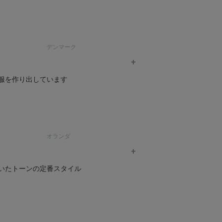
育児工房 商品一覧へ >
の衣・食・住の空間提案をしています。
認証された上質な素材のみを使用し、落ち着きと
デンマーク
に肌触りのよい質感を追求しています。
ベビー【くまのコットン】ベスト
オーガニックコットン ベビー【夢みる森】スムース 
レス
にとって使いやすいものを作り出していま
¥
服を作り出しています
7,480
Amorosa mamma 商品一覧へ >
す柔らかさと、自然の清潔で明確な輪郭に刺激さ
オランダ
さしさがセレンディピティを形作っており、
いたトーンの定番スタイル
然素材を使用しています。
腹巻きレギンス
オーガニックコットン フレンチテリーロングパン
¥
10,780
、落ち着いたトーンで構成されるオールシーズ