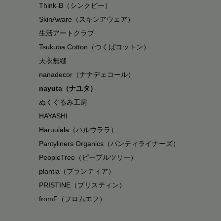
¥
¥
17,380
17,380
Think-B（シンクビー）
SkinAware（スキンアウェア）
生活アートクラブ
Tsukuba Cotton（つくばコットン）
天衣無縫
nanadecor（ナナデェコール）
nayuta（ナユタ）
ぬくぐるみ工房
HAYASHI
オーガニックコットン キッズ・ライトウェイト・グラフィッ
オーガニックコットン 
ク・フーディ・スウェットシャツ
ス・ジャケット
Haruulala（ハルウララ）
¥
¥
7,150
24,200
Pantyliners Organics（パンティライナーズ）
PeopleTree（ピープルツリー）
plantia（プランティア）
PRISTINE（プリスティン）
fromF（フロムエフ）