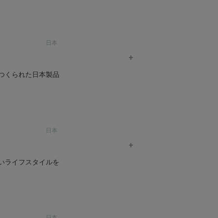
日本
つくられた日本製品
トンを素材に使い、お肌に優しい衣料品を提供
日本
 子供のためだけでなく、大人の女性や男性
いライフスタイルを
だきたいと考えています。
コットンをメイン素材として染色も天然染料を
日本