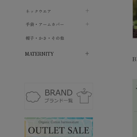
ハイソックス
バッグ・ポシェット
タオルハンカチ
chevron_right
ネックウエア
chevron_right
chevron_right
五本指・足袋ソックス
ガーゼハンカチ
マフラー
chevron_right
手袋・アームカバー
chevron_right
chevron_right
タイツ
ハンカチ
ストール
chevron_right
ショート丈
chevron_right
chevron_right
帽子・かさ・その他
chevron_right
レッグウォーマー
ネックカバー・スヌード
chevron_right
ロング丈
chevron_right
chevron_right
MATERNITY
B
マタニティウェア・授乳服
マタニティウェア・授乳服
授乳下着・パジャマ
chevron_right
マタニティ・授乳ブラジャー
マタ
ニティ・ママ雑貨
chevron_right
授乳パッド
授乳ケープ
chevron_right
chevron_right
マタニティショーツ
授乳クッション・枕
chevron_right
chevron_right
マタニティ・授乳インナー