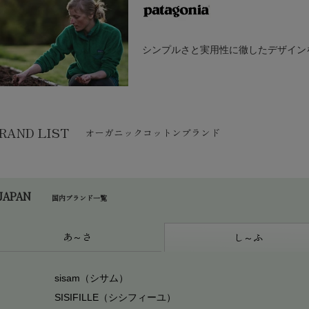
ン定番スタイルは、継続的に新しいデザインを加えることで、現代的で
いつもの心地良さや実用性を備えるため、オーガニックコットンの柔ら
オーガニックコットン ベビー ポインテルスカート付き ロン
オーガニックコットン 
シンプルさと実用性に徹したデザイン
用しています。
パース(長袖)
¥
3,520
¥
5,610
patagonia（パタゴニア）の製品群は、クライマーとサーファーたち
RAND LIST
オーガニックコットンブランド
プルさと実用性に徹したデザインを追求しています。
パタゴニアの持つ手つかずの自然が残る美しい土地に対する情熱。それ
オーガニックコットン キッズ 裏起毛 スウェットフーディー
オーガニックコットン 
ています。
ツ
¥
12,100
JAPAN
国内ブランド一覧
¥
12,100
野生のままの姿を留める土地や水域を守り、急速に悪化している地球環
ために、草の根環境保護活動をおこなう何百もの団体に、 パタゴニア
あ～さ
寄付を行っています。
し～ふ
sisam（シサム）
オーガニックコットン ドロップショルダースウェットシャツ
オーガニックコットン 
SISIFILLE（シシフィーユ）