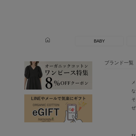
home
BABY
ブランド一覧
メ
な
そ
ぜ
P