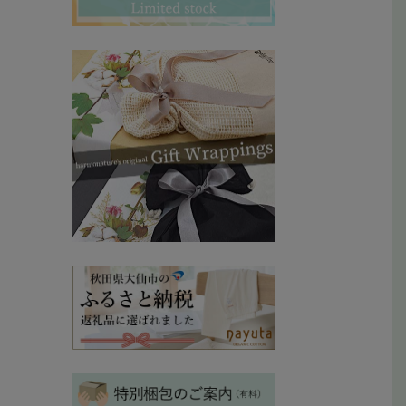
その他ママ雑貨
chevron_right
chevron_right
妊婦帯・産前産後ガードル
chevron_right
マタニティ・授乳パジャマ
chevron_right