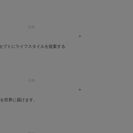
¥
3,740
ORGANIC GARDEN 商品一覧へ >
 「フェアトレード」を行う会社、「フェアト
日本
セプトにライフスタイルを提案する
り組んでいます。
人びとに仕事の機会を提供し、安定した収
ローズマリー レースストリングショ
ック素材を使用し、日本国内で生産しています。
日本
nanadecor 商品一覧へ >
着られるシンプルでベーシックなカラーの
ベビー22世紀グレコ肌着2枚セット
オーガニックコットン ちりめんアンダードレス
せを世界に届けます。
¥
含め100%土に還る商品が特長です。
19,800
PRISTINE 商品一覧へ >