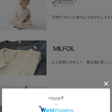
育児工房の商品の素材は常に 『気持ちいい』 感動を与えてくれるもの
一日の大半を眠って過ごす赤ちゃんに快適さとともに、赤ちゃんの魅力
です。
天使がつむいだ糸のようなやさしさを
オーガニックコットン 手織り ドビー ストライプ フレンチス
オーガニックコットン 
リーブブラウス
¥
5,390
¥
13,200
Amorosa mamma（アモローサマンマ）は、ベビー服デザイナー 
デザインと、 日本オーガニックコットン流通機構（㈱パノコトレーデ
まれたブランドです。日本製
人と自然にやさしく、着心地が良くシ
オーガニックコットン TWILL EASY PANTS
オーガニックコットン CHIL
TEE
¥
16,500
¥
9,900
MILFOIL(ミルフォイル)は、人と自然にやさしく、着心地が良くシ
ます。ベーシックながらもキレイめなカジュアル服を、オーガニックコ
アップもあります。
オーガニックコットン ベビーフェイクファーベストさくらん
オーガニックコットン 
ぼ
落ち着きと柔らかみのある配色、ミニ
¥
リピーターも多いオーガニックコットンインナーやカットソーは、その
3,630
¥
7,920