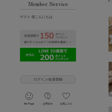
Member Service
ゲスト 様こんにちは
ログイン/会員登録
sentiment_satisfied
contact_support
favorite
My Page
お問合せ
お気に入り