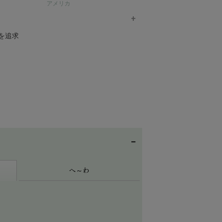
アメリカ
時代を感じさせないものとなっています。
MILFOIL 商品一覧へ >
かなジャージ生地とフリース生地のみを使
ベビー くま耳ビーニー
オーガニックコットン ベビー チャンキーニット 
を追求
ーツ(長袖)
¥
11,110
Quincy Mae 商品一覧へ >
のミニマリストのスタイルを反映して、 シン
はまた、野生地域を保護する情熱と直結し
キッズ コーデュロイストレートパン
オーガニックコットン スリムフィットTシャツ
¥
9,350
境の現状を 逆行させるための活動を続ける
は時間と労力、さらに毎年売上の１％以上の
serendipity 商品一覧へ >
へ～わ
メンズ トラックパンツ
オーガニックコットン ベビーラウンドネックカバ
(長袖)