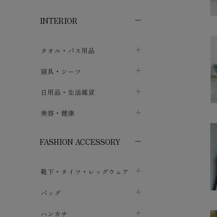
子供ボトムス
子供タイツ・レギンス
子供雑貨
chevron_right
chevron_right
chevron_right
INTERIOR
メンズ下着・パジャマ
子供上着・アウター
子供パジャマ
chevron_right
chevron_right
メンズインナー・肌着
メンズファッション
子供ローブ
chevron_right
chevron_right
タオル・バス用品
ボクサーパンツ
シャツ・カットソー
chevron_right
chevron_right
タオル
寝具・シーツ
chevron_right
ブリーフ
セーター・トレーナー・パーカ
chevron_right
chevron_right
バス用品
ベッドシーツ
日用品・生活雑貨
chevron_right
chevron_right
トランクス
ボトムス
chevron_right
chevron_right
布団カバー・カバーセット
クッション
美容・健康
chevron_right
chevron_right
アンダーパンツ・ももひき
コート・上着
chevron_right
chevron_right
枕・ピローケース
生地・手芸用品
マスク
chevron_right
chevron_right
chevron_right
FASHION ACCESSORY
メンズパジャマ
chevron_right
防水シート
スリッパ・ルームシューズ
コットン・綿棒
chevron_right
chevron_right
chevron_right
靴下・タイツ・レッグウェア
ケット・綿毛布
せっけん・洗剤
ガーゼ
chevron_right
chevron_right
chevron_right
フットカバー・アンクレット
布団
バッグ
その他小物・雑貨
chevron_right
保湿・スキンケア・サポーター
chevron_right
chevron_right
chevron_right
ソックス
巾着・ポーチ
ヨガマット・カーペット
ハンカチ
chevron_right
カイロ・湯たんぽ
chevron_right
chevron_right
chevron_right