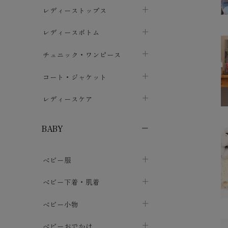
ブラジャー
レディーストップス
chevron_right
ショーツ
カットソー・Tシャツ
レディースボトム
chevron_right
chevron_right
レディースインナー・肌着
シャツ・ブラウス
スカート
chevron_right
チュニック・ワンピース
chevron_right
chevron_right
レギンス・スパッツ
パーカー・スウェット
レディースパンツ
半袖・袖なし
chevron_right
chevron_right
コート・ジャケット
chevron_right
chevron_right
パジャマ・ルームウェア
カーディガン・ボレロ・ベスト
長袖・７分袖
chevron_right
chevron_right
レディースケア
chevron_right
ニット・セーター
chevron_right
布ナプキン
chevron_right
BABY
パンティライナー
chevron_right
ベビー服
紙ナプキン
chevron_right
カバーオール・ロンパース
ベビー下着・肌着
chevron_right
セパレート・上下セット
コンビ肌着
ベビー小物
chevron_right
chevron_right
トップス
パンツ・オーバーパンツ
ベビー小物・雑貨
chevron_right
ベビーおでかけ
chevron_right
chevron_right