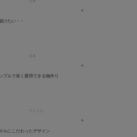
日本
だけを選んでいます。
を最大限に引き出すエレガントなデザイン
届けたい・・
天竺 フレアスリーブトップ
オーガニックコットン ベーシック キャミソール
¥
4,620
「いそみきよ」さんによるプロデュース・企画・
日本
ィング）との コラボレーションによって生
PeopleTree 商品一覧へ >
ンプルで長く愛用できる物作り
L MOCKNECK POCKET LONG
オーガニックコットン EARFLAP KNIT CAP
¥
7,700
organicsta 商品一覧へ >
ンプルで長く愛用できる物作りにこだわってい
アメリカ
ットンで仕立てています。メンズのライン
ベビーアラン柄ニット帽子
オーガニックコットン ベビー起毛パイルツーウェ
ー キキリン
マルにこだわったデザイン
着心地に納得し肌ざわりの良さを実感でき
¥
7,920