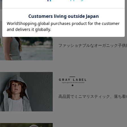
ます。
2012年にオープンした店舗では、オーガニックライフスタイルとして
Quincy Mae（クインシーメイ）のオーガニックコットンはすべて
柔らかみのある配色、ミニマルにこだわったデザインと ベロアのよう
オーガニックコットン ベビー【手編みモチーフ】レーシーニ
オーガニックコットン 
ットの2WAYドレス
¥
日常の脱ぎ着を意識した心地よさを大切にしており、 お母さんと子供
6,600
¥
ファッショナブルなオーガニック子供
7,920
す。
serendipity（セレンディピティ）は、高品質の自然繊維がもたら
れ、ファッショナブルなオーガニック子供服を作り出しています。
肌触りへのこだわり、自然繊維や素材の品質、子供たちや環境への や
高品質でミニマリスティック、落ち着
オーガニックコットンや アルパカ・リャマウールなど純粋な100%自
オーガニックコットン 薄手接結ミニタートル（七分袖）
オーガニックコットン 
¥
¥
9,900
11,880
GRAY LABEL（グレイレーベル）は、高品質でミニマリスティック