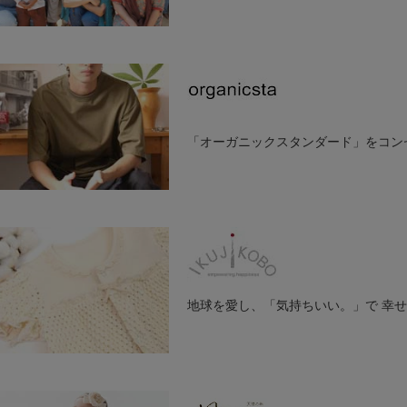
¥
¥
6,380
14,300
PeopleTree（ピープル・ツリー）は、環境と共存できる公正な貿易
レードカンパニー」のブランド名です。
コンセプトは、「フェアトレード＆エコロジー」。
「オーガニックスタンダード」をコン
作る人の生活と環境を守り、手仕事と伝統技術を生かした製品作りに取
アジア、アフリカ、中南米などの農村地帯や都市のスラムなどに暮らす
オーガニックコットン リバティポッピングフラワートライア
オーガニックコットン 
入を維持することで、自立した生活を送る支援をしています。
ングルブラ
ーツ
¥
¥
10,120
5,280
organicsta (オーガニックスタ)は、すべてのアイテムにオーガニ
「永く使い続けられるモノづくり」を理念に、性別や年齢を問わず長く
ラインナップです。
オーガニックコットン&リネン メンズWガーゼスラウチパン
オーガニックコットン 
地球を愛し、「気持ちいい。」で 幸
ブランドラベルはオーガニックコットン。
ツ
¥
品質表示には生分解性100%の再生パルプを使用し、生地、糸、付属も
8,140
¥
25,300
育児工房は「安心・安全・機能的でエレガント」