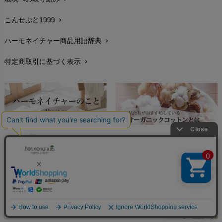
生地・素材
chevron_right
plantia（プランティア）
mini rodini（ミニロディーニ）
PRISTINE（プリスティン）
こんせぷと1999
chevron_right
お手入れについて
Molo（モロ）
chevron_right
fromF（フロムエフ）
My Little Cozmo（マイリトルコズモ）
ハーモネイチャー商品用語辞典
chevron_right
レビューを書こう
chevron_right
nadadelazos（ナダデラゾス）
特定商取引に基づく表示
chevron_right
返品交換
NATURAPURA（ナチュラプラ）
chevron_right
NewNative（ニューネイティブ）
FAXでのご注文
chevron_right
Nukleus（ニュクレス）
お問い合わせ
chevron_right