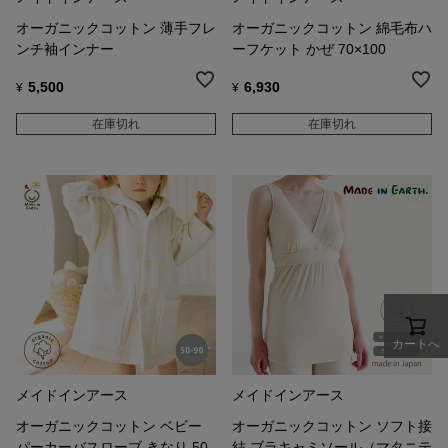
オーガニックコットン 薄手フレ
オーガニックコットン 綿毛布ハ
ンチ袖インナー
ーフケット かぜ 70×100
5,500
6,930
¥
¥
在庫切れ
在庫切れ
カートへ
メイドインアース
メイドインアース
オーガニックコットン ベビー
オーガニックコットン ソフト接
パーカーバスローブ きなり 50-
結 ブラキャミソール（マタニテ