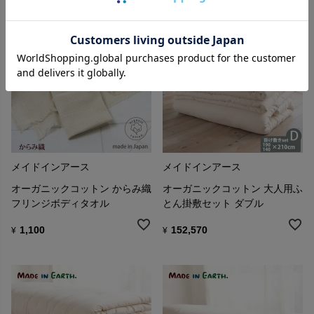
メイドインアース
メイドインアース
オーガニックコットン からみ織
オーガニックコットン 大人用ふ
フリンジボディタオル
とん掛敷セット ダブル
1,100
152,570
¥
¥