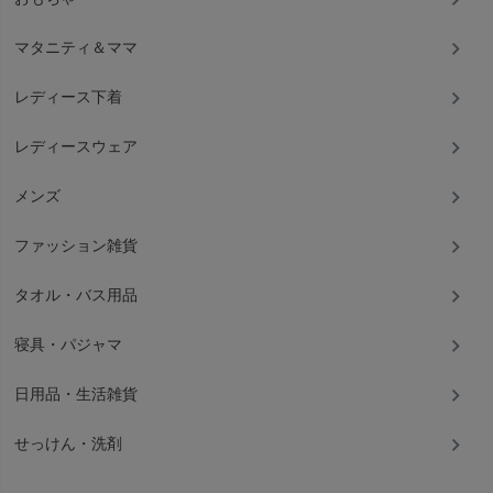
マタニティ＆ママ
メイド・イン・アースでは、糸や生地・製品加工も化学薬剤を使わ
ずに、天然そのままを大切にしています。
染色をせずに、天然のコットンの３色（きなり・茶・グリーン）の
レディース下着
色は、ナチュラルでとてもきれいな色です。
ただ、色自体は一定ではない。でもそれが自然。天然のエネルギー
レディースウェア
いっぱいのオーガニックコットンは、驚くほど柔らかい風合です。
メンズ
ファッション雑貨
タオル類・寝具類・衣類・ベビー用品・雑貨類など、どのアイテム
もオーガニックコットンの柔らかさがなんともいえない心地よさを
タオル・バス用品
感じさせてくれます。
赤ちゃんからシニアの方々まで年齢性別を超え、「かぎりなく素肌
寝具・パジャマ
に素直に」を原点とした製品づくりをとおして、カラダにもココロ
にもふくよかな日常生活の提案と応援をお届けします。
日用品・生活雑貨
せっけん・洗剤