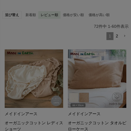
並び替え
新着順
レビュー順
価格が安い順
価格が高い順
72
件中
1
-
60
件表示
メイド・イン・アースの製品をとっても楽しく遊び心いっぱいにし
1
2
てくれているのは、
画家で詩人の福田勝 (ふくだまさる)氏が作り出すさまざまなキャラ
クターやデザインです。
バリ、ネパール、ベトナム、マダガスカル、インドなどを旅しなが
ら絵や詩を描き、
現地の人たちの暮らしの中に溶け込んだ生活のなかで、さまざまな
作品が生みだされています。
メイドインアース
メイドインアース
オーガニックコットン レディス
オーガニックコットン タオルピ
ショーツ
ローケース