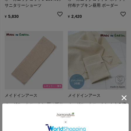
サニタリーショーツ
付布ナプキン昼用 ボーダー
5,830
2,420
¥
¥
メイドインアース
メイドインアース
オーガニックコットン 三つ折り
オーガニックコットン からみ織
布ナプキン 薄手起毛 茶
フリンジボディタオル2枚組
1,320
2,090
¥
¥