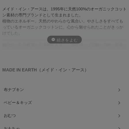
メイド・イン・アースは、1995年に天然100%のオーガニックコット
ン素材の専門ブランドとして生まれました。
植物のエネルギー、天然のやわらかな風合い、やさしさをすべても
っているオーガニックコットンに、心から魅せられたことがきっか
けでした。
栽培時に化学農薬や化学肥料を使い、製造時には脱脂や脱色、柔軟
加工、防縮加工など化学的な処理を施した通常のコットンに比べ、
人と地球に思いやりを持ったオーガニックコットンのさ、風合いの
心地よさに衝撃を受け、これを多くの人に伝えたい！と思うように
なったのです。
MADE IN EARTH（メイド・イン・アース）
布ナプキン
・公的な認証機関が認定の純オーガニックコットン１００％
・天然の色 「きなり・茶・グリーン」
ベビー＆キッズ
・縫い糸もタグもオーガニックコットン
・日本国内で縫製
おむつ
・プリントには、植物や土を使用
おもちゃ