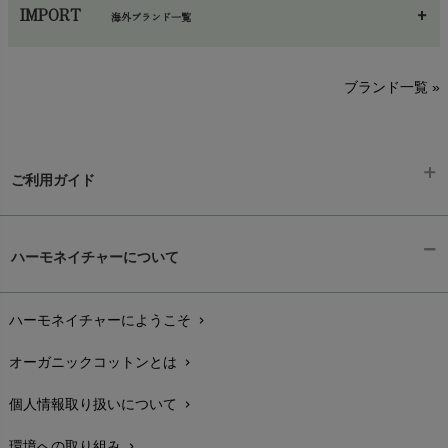
あ～さ
へ～わ
し～ふ
IMPORT
海外ブランド一覧
sisam（シサム）
A～G
O～Z
H～N
ブランド一覧 »
SISIFILLE（シシフィーユ）
Think-B（シンクビー）
HAPPY PLACE（ハッピープレイス）
SkinAware（スキンアウェア）
Hatley（ハットレイ）
生活アートクラブ
ご利用ガイド
kidscase（キッズケース）
Tsukuba Cotton（つくばコットン）
LITTLE INDIANS（リトルインディアンズ）
天衣無縫
ギフトラッピング
L'ovedbaby（ラブドベビー）
chevron_right
ハーモネイチャーについて
nanadecor（ナナデェコール）
Lovingly Organics（ラビングリー）
お支払い方法
chevron_right
nayuta（ナユタ）
Madame MO（マダムモー）
ぬくぐるみ工房
ハーモネイチャーにようこそ
chevron_right
配送と送料
maggies（マギーズ）
chevron_right
HAYASHI
MAINIO（マイニオ）
オーガニックコットンとは
chevron_right
在庫状況と発送予定
chevron_right
Haruulala（ハルウララ）
MATONA（マトナ）
Pantyliners Organics（パンティライナーズ）
個人情報取り扱いについて
chevron_right
サイズ・寸法
MAUD N LIL（モード・ン・リル）
chevron_right
PeopleTree（ピープルツリー）
maxomorra（マクソモーラ）
環境への取り組み
chevron_right