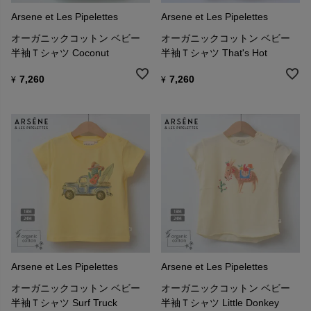
ほしいから。
ともに働くパートナーへの公正な報酬も、欠かせない価値観のひと
Arsene et Les Pipelettes
Arsene et Les Pipelettes
つです。
オーガニックコットン ベビー
オーガニックコットン ベビー
それが、彼らの考える"本当のサステナビリティ"です。
半袖Ｔシャツ Coconut
半袖Ｔシャツ That's Hot
7,260
7,260
¥
¥
2025年には、Tシャツとフリース製品（スウェットシャツ、ジョガ
ーパンツ、フリースワンピース）の100%がオーガニックコットン製
になり、2025年春夏シーズンの生産量全体の60%がオーガニックコ
ットン製です。
Arsene et Les Pipelettes
Arsene et Les Pipelettes
その4点に1点は、GOTS認証を取得しています。
過剰在庫を避けるため、ジャストインタイム生産を採用していま
オーガニックコットン ベビー
オーガニックコットン ベビー
す。
半袖Ｔシャツ Surf Truck
半袖Ｔシャツ Little Donkey