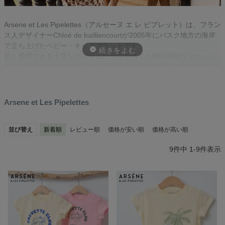
Arsene et Les Pipelettes（アルセーヌ エ レ ピプレット）は、フラン
ス人デザイナーChloé de bailliencourtが2005年にバスク地方の海岸
で立ち上げたベビー・キッズブランドです。
長く愛用できる上質なアイテムに焦点を当てた持続可能なファッシ
ョンへの取り組みに力を入れ、大胆で時代を超越した、不朽のフレ
ンチ・エレガンスを追求しています。
Arsene et Les Pipelettes
並び替え
新着順
レビュー順
価格が安い順
価格が高い順
9
件中
1
-
9
件表示
ヴィンテージの空気感とトレンドのエッセンスを自由にミックスし
たこのブランドは、着る人の個性と想像力を大切にしています。
レトロな雰囲気をまとったモダンなシルエット、遊び心あふれるプ