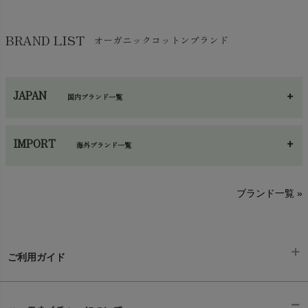
BRAND LIST
オーガニックコットンブランド
JAPAN
国内ブランド一覧
あ～さ
へ～わ
し～ふ
IMPORT
海外ブランド一覧
sisam（シサム）
A～G
O～Z
H～N
ブランド一覧 »
SISIFILLE（シシフィーユ）
Think-B（シンクビー）
HAPPY PLACE（ハッピープレイス）
SkinAware（スキンアウェア）
Hatley（ハットレイ）
生活アートクラブ
ご利用ガイド
kidscase（キッズケース）
Tsukuba Cotton（つくばコットン）
LITTLE INDIANS（リトルインディアンズ）
天衣無縫
ギフトラッピング
L'ovedbaby（ラブドベビー）
chevron_right