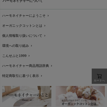
ハーモネイチャーについて
nanadecor（ナナデェコール）
Lovingly Organics（ラビングリー）
お支払い方法
chevron_right
nayuta（ナユタ）
Madame MO（マダムモー）
ぬくぐるみ工房
ハーモネイチャーにようこそ
chevron_right
配送と送料
maggies（マギーズ）
chevron_right
HAYASHI
MAINIO（マイニオ）
オーガニックコットンとは
chevron_right
在庫状況と発送予定
chevron_right
Haruulala（ハルウララ）
MATONA（マトナ）
Pantyliners Organics（パンティライナーズ）
個人情報取り扱いについて
chevron_right
サイズ・寸法
MAUD N LIL（モード・ン・リル）
chevron_right
PeopleTree（ピープルツリー）
maxomorra（マクソモーラ）
環境への取り組み
chevron_right
生地・素材
chevron_right
plantia（プランティア）
mini rodini（ミニロディーニ）
PRISTINE（プリスティン）
こんせぷと1999
chevron_right
お手入れについて
Molo（モロ）
chevron_right
fromF（フロムエフ）
My Little Cozmo（マイリトルコズモ）
ハーモネイチャー商品用語辞典
chevron_right
レビューを書こう
chevron_right
nadadelazos（ナダデラゾス）
特定商取引に基づく表示
chevron_right
返品交換
NATURAPURA（ナチュラプラ）
chevron_right
カートへ
NewNative（ニューネイティブ）
FAXでのご注文
chevron_right
Nukleus（ニュクレス）
お問い合わせ
chevron_right