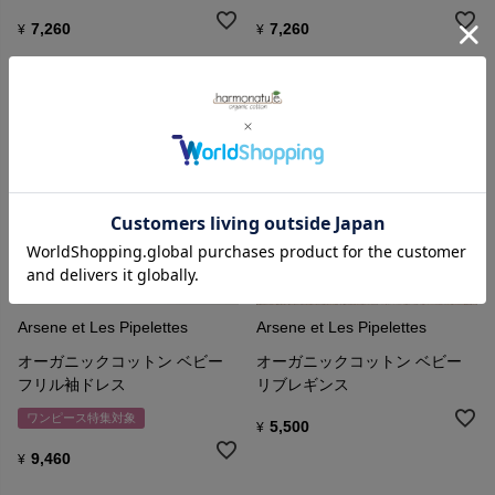
売れ残った商品は慈善団体に寄付し、既製服の流行サイクルを断ち
7,260
7,260
¥
¥
切るため、定番商品を開発しています。
Arsene et Les Pipelettes
Arsene et Les Pipelettes
オーガニックコットン ベビー
オーガニックコットン ベビー
フリル袖ドレス
リブレギンス
ワンピース特集対象
5,500
¥
9,460
¥