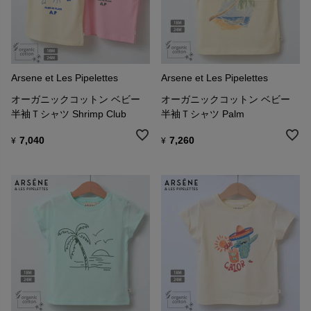
リント、思わず目を引く色彩。
日常をちょっとだけ特別にしてくれる、シックでカジュアルなワー
ドローブをお届けします。
Arsene et Les Pipelettes
Arsene et Les Pipelettes
オーガニックコットン ベビー
オーガニックコットン ベビー
半袖Ｔシャツ Shrimp Club
半袖Ｔシャツ Palm
7,040
7,260
¥
¥
Arsène et les pipelettesは、何人もの子供たちの人生を通して受け継
がれる衣服を作り、またその過程で環境と労働者を尊重していま
す。
素材の心地よい手触り、細部へのこだわり、そして長く使い続けら
れる丈夫さ。
品質を大切にするのは、一着の服が子どもから子どもへと受け継が
れたり、あなたの暮らしにずっと寄り添ったりできるものであって