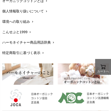
オーガニックコットンとは
chevron_right
在庫状況と発送予定
chevron_right
Haruulala（ハルウララ）
MATONA（マトナ）
Pantyliners Organics（パンティライナーズ）
個人情報取り扱いについて
chevron_right
サイズ・寸法
MAUD N LIL（モード・ン・リル）
chevron_right
PeopleTree（ピープルツリー）
maxomorra（マクソモーラ）
環境への取り組み
chevron_right
生地・素材
chevron_right
plantia（プランティア）
mini rodini（ミニロディーニ）
PRISTINE（プリスティン）
こんせぷと1999
chevron_right
お手入れについて
Molo（モロ）
chevron_right
fromF（フロムエフ）
My Little Cozmo（マイリトルコズモ）
ハーモネイチャー商品用語辞典
chevron_right
レビューを書こう
chevron_right
nadadelazos（ナダデラゾス）
特定商取引に基づく表示
chevron_right
返品交換
NATURAPURA（ナチュラプラ）
chevron_right
NewNative（ニューネイティブ）
FAXでのご注文
chevron_right
Nukleus（ニュクレス）
カートへ
お問い合わせ
chevron_right