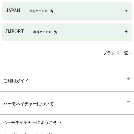
JAPAN
国内ブランド一覧
あ～さ
へ～わ
し～ふ
IMPORT
海外ブランド一覧
sisam（シサム）
A～G
O～Z
H～N
ブランド一覧 »
SISIFILLE（シシフィーユ）
Think-B（シンクビー）
HAPPY PLACE（ハッピープレイス）
SkinAware（スキンアウェア）
Hatley（ハットレイ）
生活アートクラブ
ご利用ガイド
kidscase（キッズケース）
Tsukuba Cotton（つくばコットン）
LITTLE INDIANS（リトルインディアンズ）
天衣無縫
ギフトラッピング
L'ovedbaby（ラブドベビー）
chevron_right
ハーモネイチャーについて
nanadecor（ナナデェコール）
Lovingly Organics（ラビングリー）
お支払い方法
chevron_right
nayuta（ナユタ）
Madame MO（マダムモー）
ぬくぐるみ工房
ハーモネイチャーにようこそ
chevron_right
配送と送料
maggies（マギーズ）
chevron_right
HAYASHI
MAINIO（マイニオ）