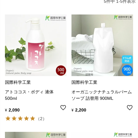
5
件中
1
-
5
件表示
客様のニーズにあったオンリーワン商品を今後ともお客様と一緒に
生み出し続けたいと考えています。
商品は人体だけでなく、環境・物までも大切にでき、せっけんのマ
イナス部分をとことん追求し改善したすぐれものです。
人と環境に「やさしい」製品づくり…。
それが、国際科学工業のこだわりです。
国際科学工業
国際科学工業
アトココス・ボディ 液体
オーガニックナチュラルパーム
500ml
ソープ 詰替用 900ML
2,090
2,200
¥
¥
（2）