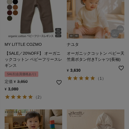
MY LITTLE COZMO
ナユタ
【SALE／20%OFF】 オーガニ
オーガニックコットン ベビー天
ックコットン ベビーフリースレ
竺肩ボタン付きTシャツ(長袖)
ギンス
3,630
¥
SALE(会員価格あり)
（1）
定価
3,850
¥
3,080
¥
（2）