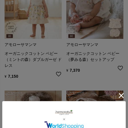
アモローサマンマ
アモローサマンマ
オーガニックコットン ベビー
オーガニックコットン ベビー
（ミントの森）ダブルガーゼ ド
（夢みる森）セットアップ
レス
7,370
¥
7,150
¥