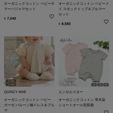
オーガニックコットン ベビーサ
オーガニックコットン ベビーメ
マーパジャマセット
イ スモックトップ＆ブルマー
セット
7,040
¥
8,580
¥
QUINCY MAE
エンゼルスター
オーガニックコットン ベビー
オーガニックコットン 草木染
ガーゼ バルーン袖ドレス＆ブル
ショートオール型肌着
マ