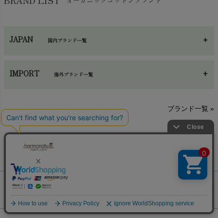
JAPAN
国内ブランド一覧
あ～さ
へ～わ
し～ふ
IMPORT
海外ブランド一覧
sisam（シサム）
A～G
O～Z
H～N
ブランド一覧 »
SISIFILLE（シシフィーユ）
Think-B（シンクビー）
HAPPY PLACE（ハッピープレイス）
SkinAware（スキンアウェア）
Hatley（ハットレイ）
生活アートクラブ
ご利用ガイド
kidscase（キッズケース）
Tsukuba Cotton（つくばコットン）
LITTLE INDIANS（リトルインディアンズ）
天衣無縫
ギフトラッピング
L'ovedbaby（ラブドベビー）
chevron_right
ハーモネイチャーについて
nanadecor（ナナデェコール）
Lovingly Organics（ラビングリー）
お支払い方法
chevron_right
nayuta（ナユタ）
Madame MO（マダムモー）