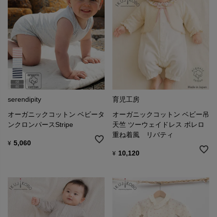
serendipity
育児工房
オーガニックコットン ベビータ
オーガニックコットン ベビー吊
ンクロンパースStripe
天竺 ツーウェイドレス ボレロ
重ね着風 リバティ
5,060
¥
10,120
¥