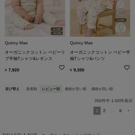
Quincy Mae
Quincy Mae
オーガニックコットン ベビーリ
オーガニックコットン ベビー半
ブ半袖Tシャツ&レギンス
袖Tシャツ&パンツ
7,920
9,350
¥
¥
並び替え
新着順
レビュー順
価格が安い順
価格が高い順
356
件中
1
-
60
件表示
1
2
…
6
BRAND LIST
オーガニックコットンブランド