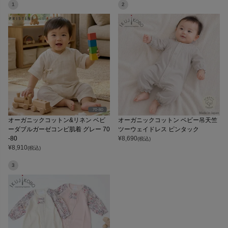
1
2
オーガニックコットン&リネン ベビ
オーガニックコットン ベビー吊天竺
ーダブルガーゼコンビ肌着 グレー 70
ツーウェイドレス ピンタック
-80
¥
8,690
(税込)
¥
8,910
(税込)
3