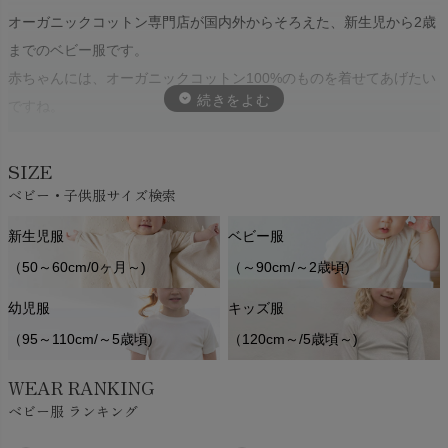
オーガニックコットン専門店が国内外からそろえた、新生児から2歳
までのベビー服です。
赤ちゃんには、オーガニックコットン100%のものを着せてあげたい
ですね。
日本製の丁寧な作りから海外のおしゃれでかわいいデザインまで、
SIZE
肌にやさしく安心な出産祝いギフトにもぴったりの一枚がきっと見
ベビー・子供服サイズ検索
つかります。
新生児服
ベビー服
（50～60cm/0ヶ月～)
（～90cm/～2歳頃)
定番のカバーオール・ロンパース、上下セット、トップスやセレモ
ニードレスなど、オーガニックコットンベビー服の豊富なラインア
幼児服
キッズ服
ップを揃えています。
（95～110cm/～5歳頃)
（120cm～/5歳頃～)
WEAR RANKING
ベビー服 ランキング