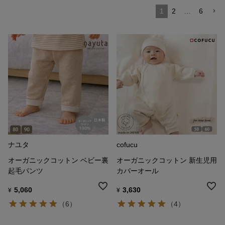
1
2
…
6
ナユタ
cofucu
オーガニックコットン ベビー裏
オーガニックコットン 新生児用
起毛パンツ
カバーオール
5,060
3,630
¥
¥
（6）
（4）