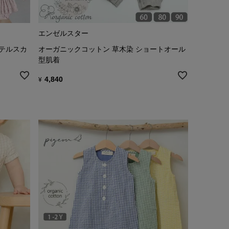
エンゼルスター
ンテルスカ
オーガニックコットン 草木染 ショートオール
型肌着
4,840
¥