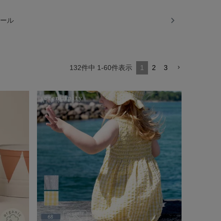
ール
132
件中
1
-
60
件表示
1
2
3