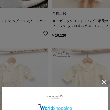
育児工房
ットン ベビータンクロンパー
オーガニックコットン ベビー吊天竺
イドレス ボレロ重ね着風 リバティ
10,120
¥