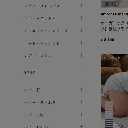
ブラジャー
レディーストップス
chevron_right
Amorosa mam
ショーツ
カットソー・Tシャツ
レディースボトム
chevron_right
chevron_right
オーガニックコ
レディースインナー・肌着
シャツ・ブラウス
フ】接結フラ
スカート
chevron_right
チュニック・ワンピース
chevron_right
chevron_right
8,140
レギンス・スパッツ
¥
パーカー・スウェット
レディースパンツ
半袖・袖なし
chevron_right
chevron_right
コート・ジャケット
chevron_right
chevron_right
パジャマ・ルームウェア
カーディガン・ボレロ・ベスト
長袖・７分袖
chevron_right
chevron_right
レディースケア
chevron_right
ニット・セーター
chevron_right
布ナプキン
chevron_right
BABY
パンティライナー
chevron_right
ベビー服
紙ナプキン
chevron_right
カバーオール・ロンパース
ベビー下着・肌着
chevron_right
セパレート・上下セット
コンビ肌着
ベビー小物
chevron_right
chevron_right
トップス
パンツ・オーバーパンツ
ベビー小物・雑貨
chevron_right
ベビーおでかけ
chevron_right
chevron_right