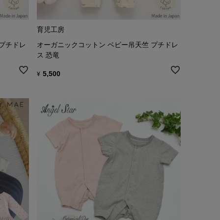
育児工房
 プチドレ
オーガニックコットン ベビー吊天竺 プチドレ
ス 恐竜
5,500
¥