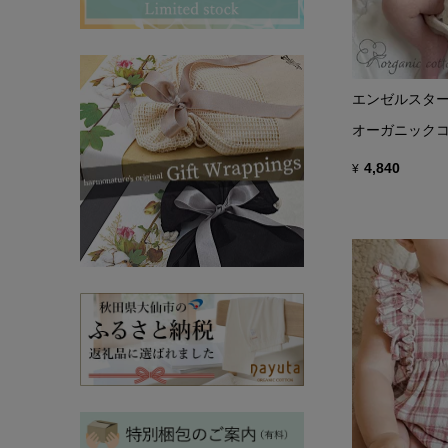
その他ママ雑貨
chevron_right
chevron_right
妊婦帯・産前産後ガードル
chevron_right
マタニティ・授乳パジャマ
chevron_right
エンゼルスタ
オーガニックコ
4,840
¥