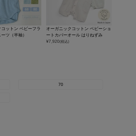
クコットン ベビーフラ
オーガニックコットン ベビーショ
スーツ（半袖）
ートカバーオール はりねずみ
¥
7,920
(税込)
70