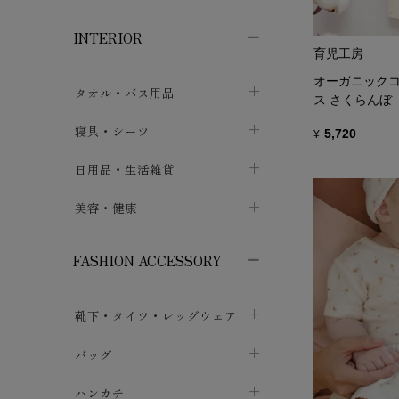
子供ボトムス
子供タイツ・レギンス
子供雑貨
chevron_right
chevron_right
chevron_right
INTERIOR
メンズ下着・パジャマ
子供上着・アウター
子供パジャマ
chevron_right
chevron_right
育児工房
メンズインナー・肌着
メンズファッション
子供ローブ
chevron_right
オーガニックコ
chevron_right
タオル・バス用品
ス さくらんぼ
ボクサーパンツ
シャツ・カットソー
chevron_right
chevron_right
タオル
寝具・シーツ
chevron_right
5,720
¥
ブリーフ
セーター・トレーナー・パーカ
chevron_right
chevron_right
バス用品
ベッドシーツ
日用品・生活雑貨
chevron_right
chevron_right
トランクス
ボトムス
chevron_right
chevron_right
布団カバー・カバーセット
クッション
美容・健康
chevron_right
chevron_right
アンダーパンツ・ももひき
コート・上着
chevron_right
chevron_right
枕・ピローケース
生地・手芸用品
マスク
chevron_right
chevron_right
chevron_right
FASHION ACCESSORY
メンズパジャマ
chevron_right
防水シート
スリッパ・ルームシューズ
コットン・綿棒
chevron_right
chevron_right
chevron_right
靴下・タイツ・レッグウェア
ケット・綿毛布
せっけん・洗剤
ガーゼ
chevron_right
chevron_right
chevron_right
フットカバー・アンクレット
布団
バッグ
その他小物・雑貨
chevron_right
保湿・スキンケア・サポーター
chevron_right
chevron_right
chevron_right
ソックス
巾着・ポーチ
ヨガマット・カーペット
ハンカチ
chevron_right
カイロ・湯たんぽ
chevron_right
chevron_right
chevron_right