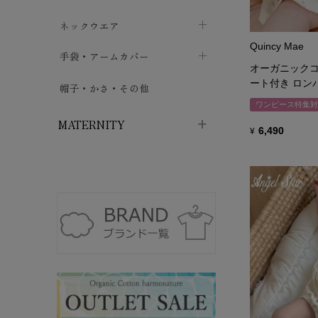
ハイソックス
バッグ・ポシェット
タオルハンカチ
chevron_right
ネックウエア
chevron_right
chevron_right
Quincy Mae
五本指・足袋ソックス
ガーゼハンカチ
マフラー
chevron_right
手袋・アームカバー
chevron_right
chevron_right
オーガニックコ
タイツ
ハンカチ
ストール
ート付き ロンパ
chevron_right
ショート丈
chevron_right
chevron_right
帽子・かさ・その他
chevron_right
ワンピース特集対
レッグウォーマー
ネックカバー・スヌード
chevron_right
ロング丈
chevron_right
chevron_right
MATERNITY
6,490
¥
マタニティウェア・授乳服
マタニティウェア・授乳服
授乳下着・パジャマ
chevron_right
マタニティ・授乳ブラジャー
マタ
ニティ・ママ雑貨
chevron_right
授乳パッド
授乳ケープ
chevron_right
chevron_right
マタニティショーツ
授乳クッション・枕
chevron_right
chevron_right
マタニティ・授乳インナー