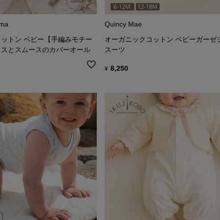
ma
Quincy Mae
ットン ベビー【手編みモチー
オーガニックコットン ベビーガーゼ
イスとスムースのカバーオール
スーツ
8,250
¥