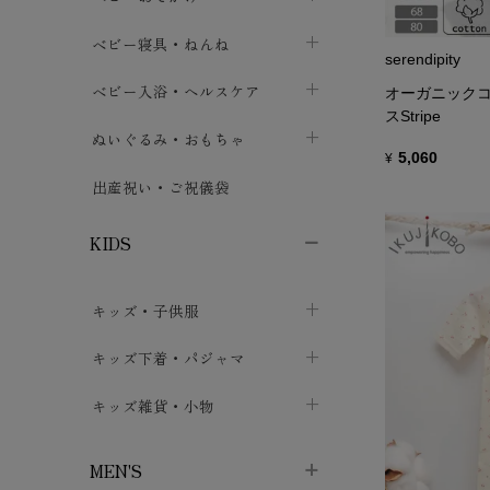
ボトムス
ボディスーツ
ベビー帽子
ベビーキャリー
chevron_right
chevron_right
ベビー寝具・ねんね
chevron_right
chevron_right
serendipity
セレモニードレス
短肌着・長肌着
スタイ・よだれかけ
おでかけ用品・カバー・シート
chevron_right
ベビースリーパー
chevron_right
chevron_right
ベビー入浴・ヘルスケア
chevron_right
chevron_right
オーガニックコ
スStripe
ワンピース・チュニック
肌着・下着
ミトン・手袋
chevron_right
ベビーパジャマ
chevron_right
ベビーおむつ・おむつカバー
chevron_right
ぬいぐるみ・おもちゃ
chevron_right
chevron_right
5,060
¥
上着・アウター
ベビーおむつ・おむつカバー
靴下・タイツ
chevron_right
ベビー布団・シーツ
chevron_right
トレーニングパンツ
chevron_right
ファーストトイ
chevron_right
chevron_right
出産祝い・ご祝儀袋
chevron_right
トレーニングパンツ
レッグウォーマー・サポーター
ベビー枕・カバー
chevron_right
ベビーお風呂・ケア用品
chevron_right
ぬいぐるみ
chevron_right
chevron_right
chevron_right
KIDS
ベビー・キッズ腹巻
ベビーフェンス・安全用品
ガーゼ・クロス
chevron_right
知育玩具
chevron_right
chevron_right
chevron_right
キッズ・子供服
ブーティ・シューズ
ベビーおくるみ・アフガン
授乳クッション・枕
chevron_right
あみぐるみ
chevron_right
chevron_right
chevron_right
子供トップス
キッズ下着・パジャマ
マフラー
chevron_right
chevron_right
子供カーディガン・ベスト
子供肌着下着
キッズ雑貨・小物
汗取りパッド
chevron_right
chevron_right
chevron_right
子供チュニック・ワンピース
子供靴下
子供帽子
chevron_right
chevron_right
chevron_right
MEN'S