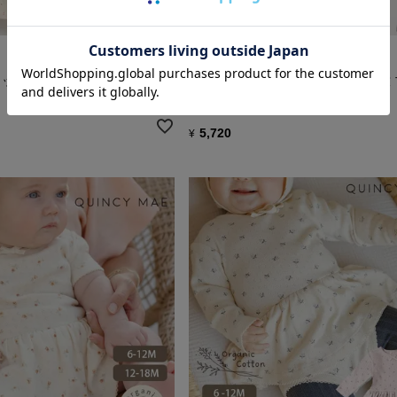
育児工房
ットン ベビー吊天竺 プチドレ
オーガニックコットン ベビー吊天竺
ス ミモザ
5,720
¥