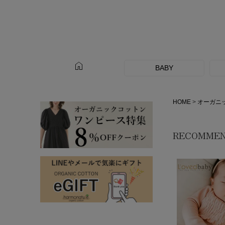
home
BABY
HOME
オーガニ
RECOMME