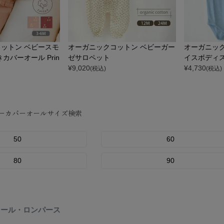
ットン ベビースモ
オーガニックコットン ベビーガー
オーガニッ
カバーオール Prin
ゼサロペット
イスボディ
¥
9,020
¥
4,730
(税込)
(税込)
ーカバーオールサイズ検索
50
60
80
90
オール・ロンパース