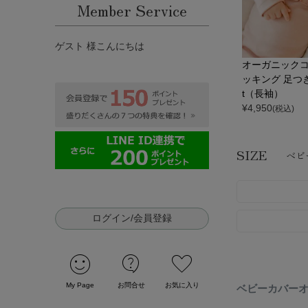
Member Service
ゲスト 様こんにちは
オーガニックコ
ッキング 足つき
t（長袖）
¥
4,950
(税込)
SIZE
ベビ
ログイン/会員登録
sentiment_satisfied
contact_support
favorite
My Page
お問合せ
お気に入り
ベビーカバー