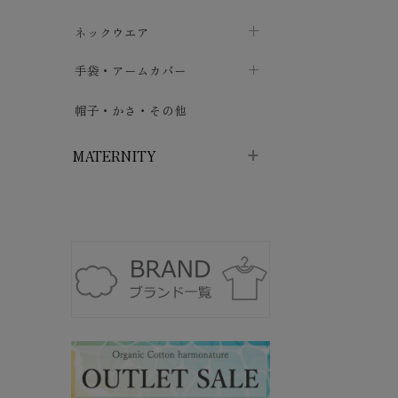
Tsuk
ハイソックス
バッグ・ポシェット
タオルハンカチ
chevron_right
ネックウエア
chevron_right
chevron_right
天衣
五本指・足袋ソックス
ガーゼハンカチ
マフラー
chevron_right
手袋・アームカバー
chevron_right
chevron_right
nan
nay
タイツ
ハンカチ
ストール
chevron_right
ショート丈
chevron_right
chevron_right
帽子・かさ・その他
chevron_right
ぬく
レッグウォーマー
ネックカバー・スヌード
chevron_right
ロング丈
chevron_right
chevron_right
HAYA
MATERNITY
Haru
Pant
マタニティウェア・授乳服
Peo
マタニティウェア・授乳服
pla
授乳下着・パジャマ
chevron_right
PRI
マタニティ・授乳ブラジャー
マタ
ニティ・ママ雑貨
chevron_right
fro
授乳パッド
授乳ケープ
chevron_right
chevron_right
マタニティショーツ
授乳クッション・枕
chevron_right
chevron_right
マタニティ・授乳インナー