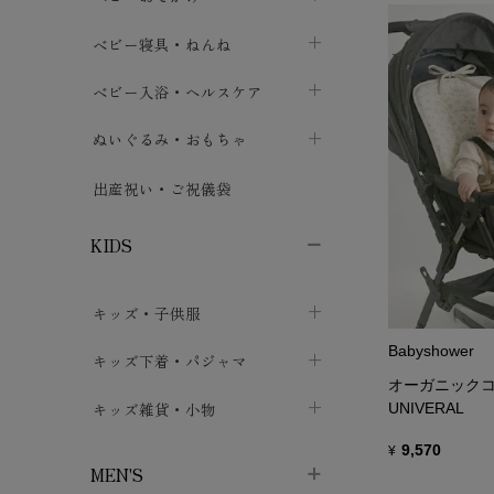
ボトムス
ボディスーツ
ベビー帽子
ベビーキャリー
chevron_right
chevron_right
ベビー寝具・ねんね
chevron_right
chevron_right
セレモニードレス
短肌着・長肌着
スタイ・よだれかけ
おでかけ用品・カバー・シート
chevron_right
ベビースリーパー
chevron_right
chevron_right
ベビー入浴・ヘルスケア
chevron_right
chevron_right
ワンピース・チュニック
肌着・下着
ミトン・手袋
chevron_right
ベビーパジャマ
chevron_right
ベビーおむつ・おむつカバー
chevron_right
ぬいぐるみ・おもちゃ
chevron_right
chevron_right
上着・アウター
ベビーおむつ・おむつカバー
靴下・タイツ
chevron_right
ベビー布団・シーツ
chevron_right
トレーニングパンツ
chevron_right
ファーストトイ
chevron_right
chevron_right
出産祝い・ご祝儀袋
chevron_right
トレーニングパンツ
レッグウォーマー・サポーター
ベビー枕・カバー
chevron_right
ベビーお風呂・ケア用品
chevron_right
ぬいぐるみ
chevron_right
chevron_right
chevron_right
KIDS
ベビー・キッズ腹巻
ベビーフェンス・安全用品
ガーゼ・クロス
chevron_right
知育玩具
chevron_right
chevron_right
chevron_right
キッズ・子供服
ブーティ・シューズ
ベビーおくるみ・アフガン
授乳クッション・枕
chevron_right
あみぐるみ
chevron_right
chevron_right
chevron_right
Babyshower
子供トップス
キッズ下着・パジャマ
マフラー
chevron_right
chevron_right
オーガニックコ
子供カーディガン・ベスト
子供肌着下着
キッズ雑貨・小物
汗取りパッド
chevron_right
UNIVERAL
chevron_right
chevron_right
子供チュニック・ワンピース
子供靴下
9,570
子供帽子
¥
chevron_right
chevron_right
chevron_right
MEN'S