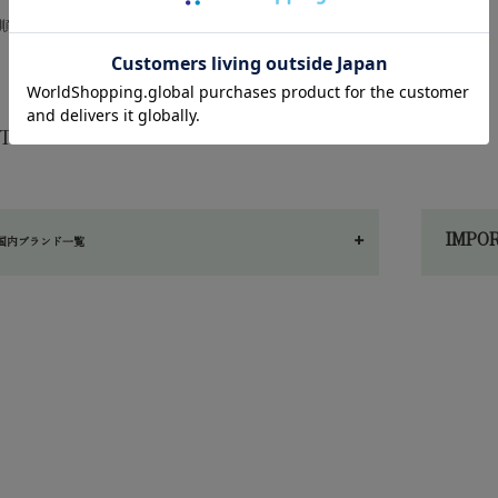
順
レビュー順
価格が安い順
価格が高い順
T
オーガニックコットンブランド
IMP
国内ブランド一覧
へ～わ
し～ふ
am（シサム）
IFILLE（シシフィーユ）
nk-B（シンクビー）
nAware（スキンアウェア）
アートクラブ