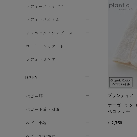
ブラジャー
レディーストップス
chevron_right
ショーツ
カットソー・Tシャツ
レディースボトム
chevron_right
chevron_right
レディースインナー・肌着
シャツ・ブラウス
スカート
chevron_right
チュニック・ワンピース
chevron_right
chevron_right
レギンス・スパッツ
パーカー・スウェット
レディースパンツ
半袖・袖なし
chevron_right
chevron_right
コート・ジャケット
chevron_right
chevron_right
パジャマ・ルームウェア
カーディガン・ボレロ・ベスト
長袖・７分袖
chevron_right
chevron_right
レディースケア
chevron_right
ニット・セーター
chevron_right
布ナプキン
chevron_right
BABY
パンティライナー
chevron_right
ベビー服
プランティア
紙ナプキン
chevron_right
オーガニックコ
カバーオール・ロンパース
ベビー下着・肌着
chevron_right
ペコラ ナチュ
セパレート・上下セット
コンビ肌着
ベビー小物
chevron_right
chevron_right
2,750
¥
トップス
パンツ・オーバーパンツ
ベビー小物・雑貨
chevron_right
ベビーおでかけ
chevron_right
chevron_right