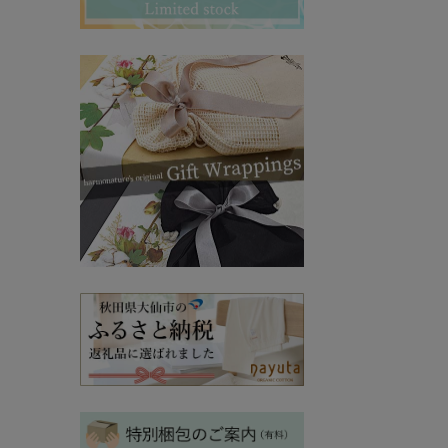
その他ママ雑貨
chevron_right
chevron_right
妊婦帯・産前産後ガードル
chevron_right
マタニティ・授乳パジャマ
chevron_right