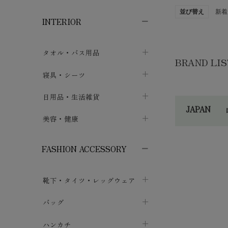
子供ボトムス
子供タイツ・レギンス
子供雑貨
chevron_right
chevron_right
chevron_right
並び替え
新着
INTERIOR
メンズ下着・パジャマ
子供上着・アウター
子供パジャマ
chevron_right
chevron_right
メンズインナー・肌着
メンズファッション
子供ローブ
chevron_right
chevron_right
タオル・バス用品
BRAND LIS
ボクサーパンツ
シャツ・カットソー
chevron_right
chevron_right
タオル
寝具・シーツ
chevron_right
ブリーフ
セーター・トレーナー・パーカ
chevron_right
chevron_right
バス用品
ベッドシーツ
日用品・生活雑貨
chevron_right
chevron_right
トランクス
ボトムス
JAPAN
chevron_right
chevron_right
布団カバー・カバーセット
クッション
美容・健康
chevron_right
chevron_right
アンダーパンツ・ももひき
コート・上着
chevron_right
chevron_right
枕・ピローケース
生地・手芸用品
あ～さ
マスク
chevron_right
chevron_right
chevron_right
FASHION ACCESSORY
メンズパジャマ
chevron_right
防水シート
スリッパ・ルームシューズ
コットン・綿棒
chevron_right
chevron_right
chevron_right
sis
靴下・タイツ・レッグウェア
ケット・綿毛布
せっけん・洗剤
ガーゼ
chevron_right
chevron_right
SIS
chevron_right
Thi
フットカバー・アンクレット
布団
バッグ
その他小物・雑貨
chevron_right
保湿・スキンケア・サポーター
chevron_right
chevron_right
chevron_right
Ski
ソックス
巾着・ポーチ
ヨガマット・カーペット
ハンカチ
chevron_right
カイロ・湯たんぽ
chevron_right
chevron_right
生活
chevron_right