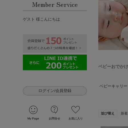
Member Service
ゲスト 様こんにちは
ベビーおでか
ベビーキャリー
ログイン/会員登録
sentiment_satisfied
contact_support
favorite
並び替え
新着
My Page
お問合せ
お気に入り