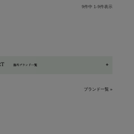
9
件中
1
-
9
件表示
ORT
海外ブランド一覧
A～G
O～Z
H～N
ブランド一覧 »
HAPPY PLACE（ハッピープレイス）
Hatley（ハットレイ）
kidscase（キッズケース）
LITTLE INDIANS（リトルインディアンズ）
L'ovedbaby（ラブドベビー）